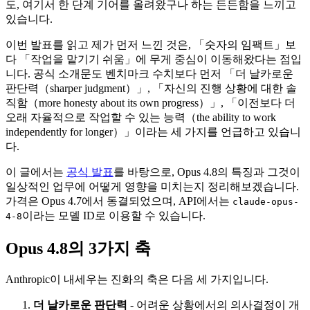
도, 여기서 한 단계 기어를 올려왔구나 하는 든든함을 느끼고
있습니다.
이번 발표를 읽고 제가 먼저 느낀 것은, 「숫자의 임팩트」보
다 「작업을 맡기기 쉬움」에 무게 중심이 이동해왔다는 점입
니다. 공식 소개문도 벤치마크 수치보다 먼저 「더 날카로운
판단력（sharper judgment）」, 「자신의 진행 상황에 대한 솔
직함（more honesty about its own progress）」, 「이전보다 더
오래 자율적으로 작업할 수 있는 능력（the ability to work
independently for longer）」이라는 세 가지를 언급하고 있습니
다.
이 글에서는
공식 발표
를 바탕으로, Opus 4.8의 특징과 그것이
일상적인 업무에 어떻게 영향을 미치는지 정리해보겠습니다.
가격은 Opus 4.7에서 동결되었으며, API에서는
claude-opus-
이라는 모델 ID로 이용할 수 있습니다.
4-8
Opus 4.8의 3가지 축
Anthropic이 내세우는 진화의 축은 다음 세 가지입니다.
더 날카로운 판단력
- 어려운 상황에서의 의사결정이 개