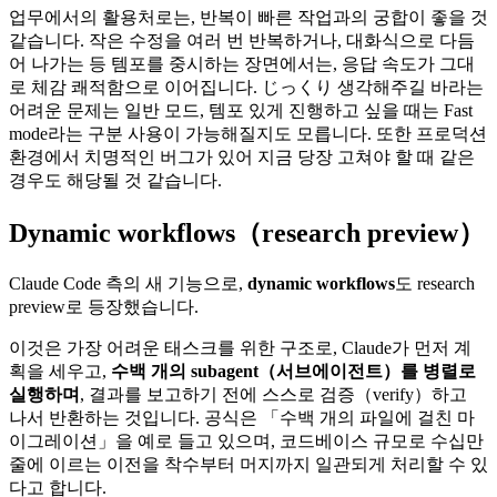
업무에서의 활용처로는, 반복이 빠른 작업과의 궁합이 좋을 것
같습니다. 작은 수정을 여러 번 반복하거나, 대화식으로 다듬
어 나가는 등 템포를 중시하는 장면에서는, 응답 속도가 그대
로 체감 쾌적함으로 이어집니다. じっくり 생각해주길 바라는
어려운 문제는 일반 모드, 템포 있게 진행하고 싶을 때는 Fast
mode라는 구분 사용이 가능해질지도 모릅니다. 또한 프로덕션
환경에서 치명적인 버그가 있어 지금 당장 고쳐야 할 때 같은
경우도 해당될 것 같습니다.
Dynamic workflows（research preview）
Claude Code 측의 새 기능으로,
dynamic workflows
도 research
preview로 등장했습니다.
이것은 가장 어려운 태스크를 위한 구조로, Claude가 먼저 계
획을 세우고,
수백 개의 subagent（서브에이전트）를 병렬로
실행하며
, 결과를 보고하기 전에 스스로 검증（verify）하고
나서 반환하는 것입니다. 공식은 「수백 개의 파일에 걸친 마
이그레이션」을 예로 들고 있으며, 코드베이스 규모로 수십만
줄에 이르는 이전을 착수부터 머지까지 일관되게 처리할 수 있
다고 합니다.