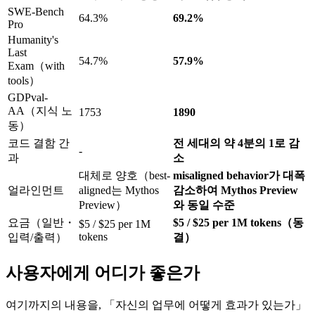
SWE-Bench
64.3%
69.2%
Pro
Humanity's
Last
54.7%
57.9%
Exam（with
tools）
GDPval-
AA（지식 노
1753
1890
동）
코드 결함 간
전 세대의 약 4분의 1로 감
-
과
소
대체로 양호（best-
misaligned behavior가 대폭
얼라인먼트
aligned는 Mythos
감소하여 Mythos Preview
Preview）
와 동일 수준
요금（일반・
$5 / $25 per 1M tokens（동
$5 / $25 per 1M
tokens
입력/출력）
결）
사용자에게 어디가 좋은가
여기까지의 내용을, 「자신의 업무에 어떻게 효과가 있는가」