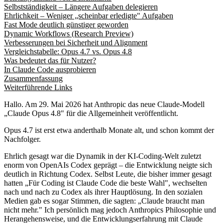
Selbstständigkeit – Längere Aufgaben delegieren
Ehrlichkeit – Weniger „scheinbar erledigte" Aufgaben
Fast Mode deutlich günstiger geworden
Dynamic Workflows (Research Preview)
Verbesserungen bei Sicherheit und Alignment
Vergleichstabelle: Opus 4.7 vs. Opus 4.8
Was bedeutet das für Nutzer?
In Claude Code ausprobieren
Zusammenfassung
Weiterführende Links
Hallo. Am 29. Mai 2026 hat Anthropic das neue Claude-Modell
„Claude Opus 4.8" für die Allgemeinheit veröffentlicht.
Opus 4.7 ist erst etwa anderthalb Monate alt, und schon kommt der
Nachfolger.
Ehrlich gesagt war die Dynamik in der KI-Coding-Welt zuletzt
enorm von OpenAIs Codex geprägt – die Entwicklung neigte sich
deutlich in Richtung Codex. Selbst Leute, die bisher immer gesagt
hatten „Für Coding ist Claude Code die beste Wahl", wechselten
nach und nach zu Codex als ihrer Hauptlösung. In den sozialen
Medien gab es sogar Stimmen, die sagten: „Claude braucht man
nicht mehr." Ich persönlich mag jedoch Anthropics Philosophie und
Herangehensweise, und die Entwicklungserfahrung mit Claude