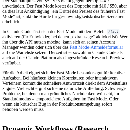
Der Standardpreis von $5 / $25 bleibt gegenüber Opus 4.7
unverändert. Der Fast Mode kostet das Doppelte mit $10 / $50, aber
da dies laut Ankündigung „ein Drittel des Preises des früheren Fast
Mode" ist, sinkt die Hürde für geschwindigkeitskritische Szenarien
erheblich.
In Claude Code lässt sich der Fast Mode mit dem Befehl
/fast
aktivieren (für Entwickler, bei denen „extra usage" aktiviert ist). Wer
ihn über die API nutzen möchte, kann sich an seinen Account
Manager wenden oder sich über das
Fast Mode-Anmeldeformular
auf die Warteliste setzen. Derzeit ist er sowohl in Claude Code als
auch auf der Claude Platform als eingeschränkte Research Preview
verfügbar.
Für die Arbeit eignet sich der Fast Mode besonders gut für iterative
Aufgaben. Bei häufigen kleinen Korrekturen oder interaktivem
Verfeinern kommt die schnellere Antwortzeit direkt dem Arbeitsfluss
zugute. Vielleicht ergibt sich eine natürliche Aufteilung: Schwierige
Probleme, bei denen man gründliches Nachdenken wünscht, im
Standardmodus – temporeichere Aufgaben im Fast Mode. Oder
wenn ein kritischer Bug in der Produktionsumgebung sofort
behoben werden muss.
Dynamic Workflows (Research