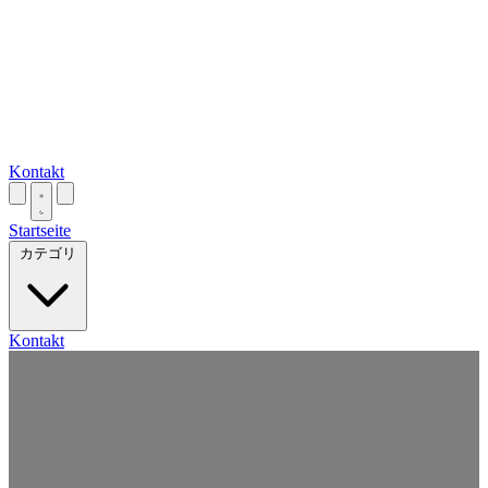
Webentwicklung
Kontakt
Startseite
カテゴリ
Webentwicklung
Kontakt