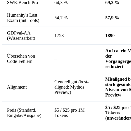
SWE-Bench Pro
64,3 %
69,2 %
Humanity's Last
54,7 %
57,9 %
Exam (mit Tools)
GDPval-AA
1753
1890
(Wissensarbeit)
Auf ca. ein V
Übersehen von
der
–
Code-Fehlern
Vorgängerge
reduziert
Misaligned b
Generell gut (best-
stark gesunk
Alignment
aligned: Mythos
Niveau von 
Preview)
Preview
$5 / $25 pro
Preis (Standard,
$5 / $25 pro 1M
Tokens
Eingabe/Ausgabe)
Tokens
(unverändert