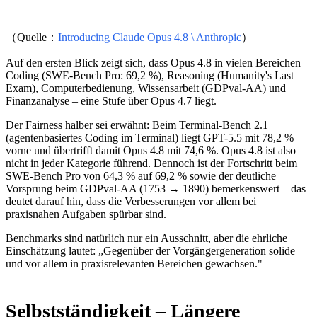
（Quelle：
Introducing Claude Opus 4.8 \ Anthropic
）
Auf den ersten Blick zeigt sich, dass Opus 4.8 in vielen Bereichen –
Coding (SWE-Bench Pro: 69,2 %), Reasoning (Humanity's Last
Exam), Computerbedienung, Wissensarbeit (GDPval-AA) und
Finanzanalyse – eine Stufe über Opus 4.7 liegt.
Der Fairness halber sei erwähnt: Beim Terminal-Bench 2.1
(agentenbasiertes Coding im Terminal) liegt GPT-5.5 mit 78,2 %
vorne und übertrifft damit Opus 4.8 mit 74,6 %. Opus 4.8 ist also
nicht in jeder Kategorie führend. Dennoch ist der Fortschritt beim
SWE-Bench Pro von 64,3 % auf 69,2 % sowie der deutliche
Vorsprung beim GDPval-AA (1753 → 1890) bemerkenswert – das
deutet darauf hin, dass die Verbesserungen vor allem bei
praxisnahen Aufgaben spürbar sind.
Benchmarks sind natürlich nur ein Ausschnitt, aber die ehrliche
Einschätzung lautet: „Gegenüber der Vorgängergeneration solide
und vor allem in praxisrelevanten Bereichen gewachsen."
Selbstständigkeit – Längere