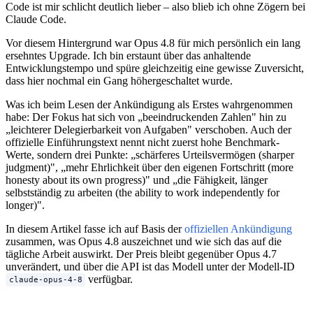
Code ist mir schlicht deutlich lieber – also blieb ich ohne Zögern bei
Claude Code.
Vor diesem Hintergrund war Opus 4.8 für mich persönlich ein lang
ersehntes Upgrade. Ich bin erstaunt über das anhaltende
Entwicklungstempo und spüre gleichzeitig eine gewisse Zuversicht,
dass hier nochmal ein Gang höhergeschaltet wurde.
Was ich beim Lesen der Ankündigung als Erstes wahrgenommen
habe: Der Fokus hat sich von „beeindruckenden Zahlen" hin zu
„leichterer Delegierbarkeit von Aufgaben" verschoben. Auch der
offizielle Einführungstext nennt nicht zuerst hohe Benchmark-
Werte, sondern drei Punkte: „schärferes Urteilsvermögen (sharper
judgment)", „mehr Ehrlichkeit über den eigenen Fortschritt (more
honesty about its own progress)" und „die Fähigkeit, länger
selbstständig zu arbeiten (the ability to work independently for
longer)".
In diesem Artikel fasse ich auf Basis der
offiziellen Ankündigung
zusammen, was Opus 4.8 auszeichnet und wie sich das auf die
tägliche Arbeit auswirkt. Der Preis bleibt gegenüber Opus 4.7
unverändert, und über die API ist das Modell unter der Modell-ID
verfügbar.
claude-opus-4-8