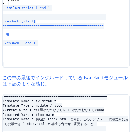
 SimilarEntries [ end ] 
==================================================

 ZenBack [start]

=================================================
（略）
 ZenBack [ end ] 
この中の最後でインクルードしている fw-default モジュール
は下記のような感じ。
==================================================

Template Name : fw-default

Template Type : module / blog

Current Site : Web屋かたつむりくん > かたつむりくんのWWW

Required Vars : blog_main

Template Note : 構造は index.html と同じ。このテンプレートの構造を変更

 した場合は「index.html」の構造も合わせて変更すること。

==================================================