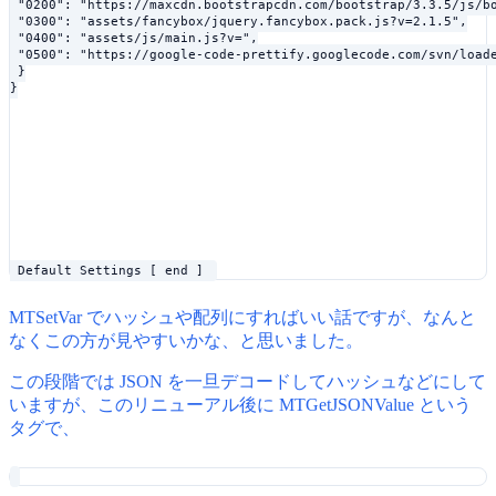
 "0200": "https://maxcdn.bootstrapcdn.com/bootstrap/3.3.5/js/bo
 "0300": "
assets/fancybox/jquery.fancybox.pack.js?v=2.1.5",

 "0400": "
assets/js/main.js?v=
",

 "0500": "https://google-code-prettify.googlecode.com/svn/loade
 }

}
 Default Settings [ end ] 
MTSetVar でハッシュや配列にすればいい話ですが、なんと
なくこの方が見やすいかな、と思いました。
この段階では JSON を一旦デコードしてハッシュなどにして
いますが、このリニューアル後に MTGetJSONValue という
タグで、