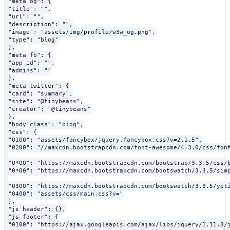
 "meta_og": {

 "title": "
",

 "url": "
",

 "description": "
",

 "image": "
assets/img/profile/w3w_og.png",

 "type": "blog"

 },

 "meta_fb": {

 "app_id": "",

 "admins": ""

 },

 "meta_twitter": {

 "card": "summary",

 "site": "@tinybeans",

 "creator": "@tinybeans"

 },

 "body_class": "blog",

 "css": {

 "0100": "
assets/fancybox/jquery.fancybox.css?v=2.1.5",

 "0200": "//maxcdn.bootstrapcdn.com/font-awesome/4.3.0/css/font
 "0*00": "https://maxcdn.bootstrapcdn.com/bootstrap/3.3.5/css/b
 "0*00": "https://maxcdn.bootstrapcdn.com/bootswatch/3.3.5/simp
 "0300": "https://maxcdn.bootstrapcdn.com/bootswatch/3.3.5/yeti
 "0400": "
assets/css/main.css?v=
"

 },

 "js_header": {},

 "js_footer": {

 "0100": "https://ajax.googleapis.com/ajax/libs/jquery/1.11.3/j