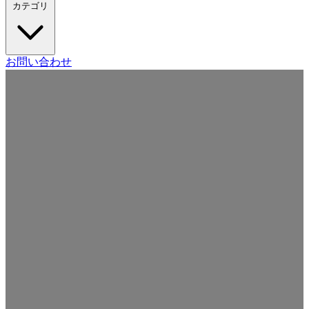
カテゴリ
Craft CMS
お問い合わせ
Movable Type
Drupal
WordPress
その他の CMS
Web
開発
ツール・サービス
本・雑誌
日記