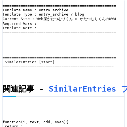
==================================================

Template Name : entry_archive

Template Type : entry_archive / blog

Current Site : Web屋かたつむりくん > かたつむりくんのWWW

Required Vars : 

Template Note : 

==================================================
==================================================

 SimilarEntries [start]

=================================================
関連記事
 - 
SimilarEntrie
function(i, text, odd, even){

 return '