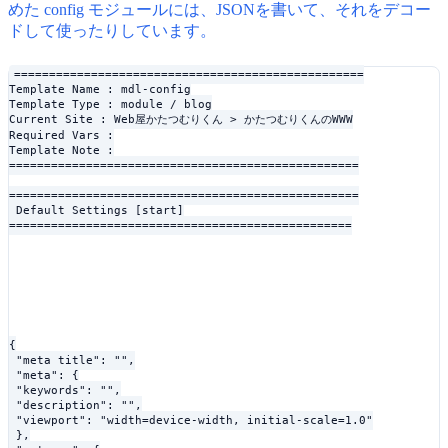
めた config モジュールには、JSONを書いて、それをデコー
ドして使ったりしています。
==================================================

Template Name : mdl-config

Template Type : module / blog

Current Site : Web屋かたつむりくん > かたつむりくんのWWW

Required Vars :

Template Note :

==================================================
==================================================

 Default Settings [start]

=================================================
{

 "meta_title": "
",

 "meta": {

 "keywords": "
",

 "description": "
",

 "viewport": "width=device-width, initial-scale=1.0"

 },
