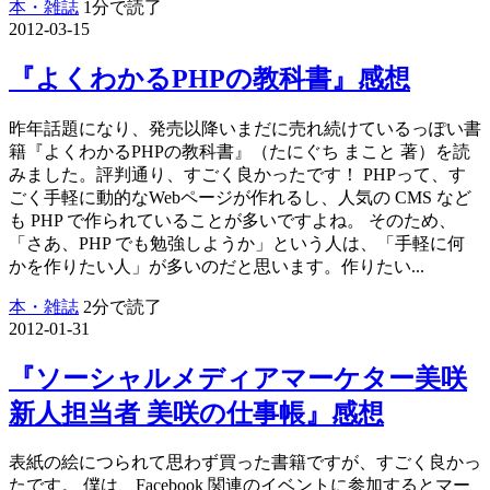
本・雑誌
1分で読了
2012-03-15
『よくわかるPHPの教科書』感想
昨年話題になり、発売以降いまだに売れ続けているっぽい書
籍『よくわかるPHPの教科書』（たにぐち まこと 著）を読
みました。評判通り、すごく良かったです！ PHPって、す
ごく手軽に動的なWebページが作れるし、人気の CMS など
も PHP で作られていることが多いですよね。 そのため、
「さあ、PHP でも勉強しようか」という人は、「手軽に何
かを作りたい人」が多いのだと思います。作りたい...
本・雑誌
2分で読了
2012-01-31
『ソーシャルメディアマーケター美咲
新人担当者 美咲の仕事帳』感想
表紙の絵につられて思わず買った書籍ですが、すごく良かっ
たです。 僕は、Facebook 関連のイベントに参加するとマー