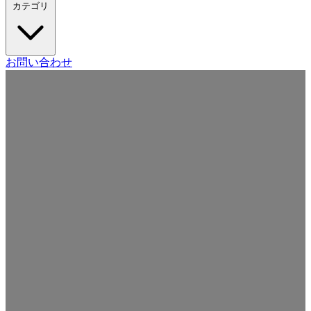
カテゴリ
Craft CMS
お問い合わせ
Movable Type
Drupal
WordPress
その他の CMS
Web
開発
ツール・サービス
本・雑誌
日記