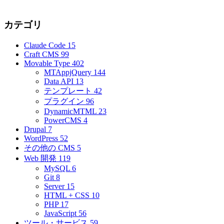
カテゴリ
Claude Code
15
Craft CMS
99
Movable Type
402
MTAppjQuery
144
Data API
13
テンプレート
42
プラグイン
96
DynamicMTML
23
PowerCMS
4
Drupal
7
WordPress
52
その他の CMS
5
Web 開発
119
MySQL
6
Git
8
Server
15
HTML + CSS
10
PHP
17
JavaScript
56
ツール・サービス
59