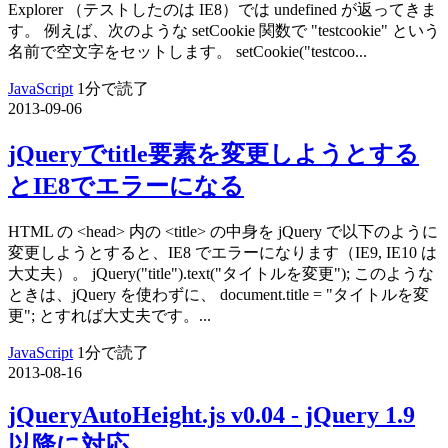
Explorer （テストしたのは IE8）では undefined が返ってきま
す。 例えば、次のような setCookie 関数で "testcookie" という
名前で空文字をセットします。 setCookie("testcoo...
JavaScript
1分で読了
2013-09-06
jQueryでtitle要素を変更しようとする
とIE8でエラーになる
HTML の <head> 内の <title> の中身を jQuery で以下のように
変更しようとすると、IE8 でエラーになります（IE9, IE10 は
大丈夫）。 jQuery("title").text("タイトルを変更"); このような
ときは、jQuery を使わずに、 document.title = "タイトルを変
更"; とすれば大丈夫です。...
JavaScript
1分で読了
2013-08-16
jQueryAutoHeight.js v0.04 - jQuery 1.9
以降に対応