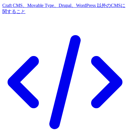
Craft CMS、Movable Type、Drupal、WordPress 以外のCMSに
関すること