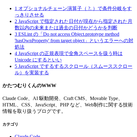
1
オプショナルチェーン演算子（ ?. ）で条件分岐をす
っきりさせる
2
JavaScript で指定された日付が現在から指定された月
数以内の未来または過去の日付かどうかを判断
3
ESLint の「Do not access Object.prototype method
'hasOwnProperty' from target object」というエラーへの対
処法
4
JavaScript の正規表現で全角スペースを扱う時は
Unicode にするといい
5
JavaScript でするするスクロール（スムーススクロー
ル）を実装する
かたつむりくんのWWW
Claude Code、AI 駆動開発、Craft CMS、Movable Type、
HTML、CSS、JavaScript、PHP など、Web制作に関する技術
情報を取り扱うブログです。
カテゴリ
Claude Code