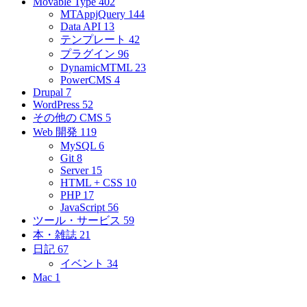
Movable Type
402
MTAppjQuery
144
Data API
13
テンプレート
42
プラグイン
96
DynamicMTML
23
PowerCMS
4
Drupal
7
WordPress
52
その他の CMS
5
Web 開発
119
MySQL
6
Git
8
Server
15
HTML + CSS
10
PHP
17
JavaScript
56
ツール・サービス
59
本・雑誌
21
日記
67
イベント
34
Mac
1