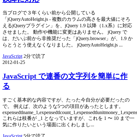
当ブログで３年くらい前から公開している
「jQueryAutoHeight.js - 複数のカラムの高さを最大値にそろ
えるjQueryプラグイン」を、jQuery 1.9 以降（1.x系）に対応
させました。 動作や機能に変更はありません。 jQuery で
は、だいぶ前から非推奨だった「jQuery.browser」が、1.9 か
らとうとう使えなくなりました。 jQueryAutoHeight.js ...
JavaScript
2分で読了
2012-01-25
JavaScript で連番の文字列を簡単に作
る
すごく基本的な内容ですが、たった今自分が必要だったの
で。 例えば、次のような5つの項目があったとします。
expensedtlname_1,expensedtlcount_1,expensedtlunitmoney_1,expen
これらは枝番が _1 となっていますが、これを 1 〜 10 まで一
気に作りたいという場面に出くわしまし...
JavaScript
5分で読了