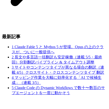
最新記事
1
Claude Fable 5 と Mythos 5 が登場。Opus の上のクラ
スが、ついに一般提供へ
2
長文や多言語一括翻訳も安定稼働（連載 5/5・最終
回）分割翻訳パイプライン & タイムアウト調整
3
サイトやコンテンツタイプが異なる場合の翻訳（連
載 4/5）クロスサイト・クロスコンテンツタイプ 翻訳
4
マッピング作業を大幅に効率化する「AI で候補生
成」（連載 3/5）
5
Claude Code の Dynamic Workflows で数十〜数百のサ
ブエージェントを一度に動かそう