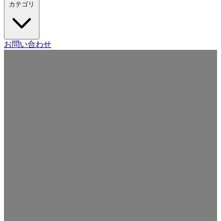
カテゴリ
Craft CMS
お問い合わせ
Movable Type
Drupal
WordPress
その他の CMS
Web
開発
ツール・サービス
本・雑誌
日記