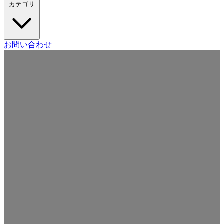
カテゴリ
Craft CMS
お問い合わせ
Movable Type
Drupal
WordPress
その他の CMS
Web
開発
ツール・サービス
本・雑誌
日記