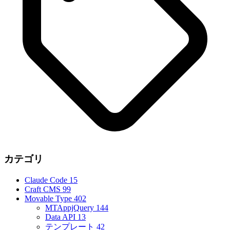
カテゴリ
Claude Code
15
Craft CMS
99
Movable Type
402
MTAppjQuery
144
Data API
13
テンプレート
42