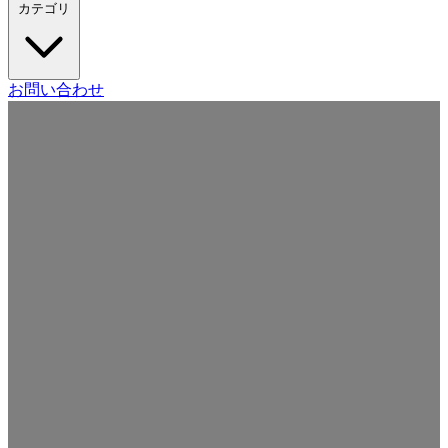
カテゴリ
Craft CMS
お問い合わせ
Movable Type
Drupal
WordPress
その他の CMS
Web
開発
ツール・サービス
本・雑誌
日記