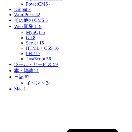
PowerCMS
4
Drupal
7
WordPress
52
その他の CMS
5
Web 開発
119
MySQL
6
Git
8
Server
15
HTML + CSS
10
PHP
17
JavaScript
56
ツール・サービス
59
本・雑誌
21
日記
67
イベント
34
Mac
1