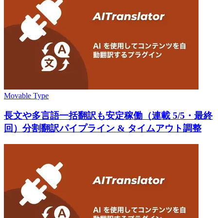
Movable Type
長文や多言語一括翻訳も安定稼働（連載 5/5・最終
回）分割翻訳パイプライン & タイムアウト調整