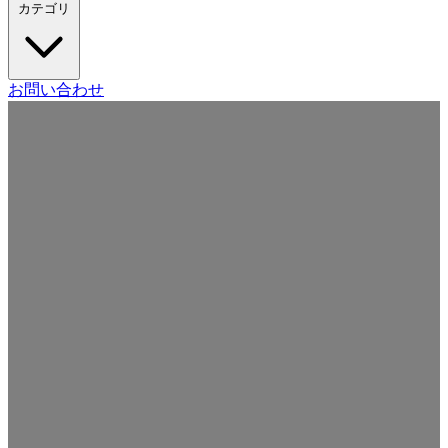
カテゴリ
Craft CMS
お問い合わせ
Movable Type
Drupal
WordPress
その他の CMS
Web
開発
ツール・サービス
本・雑誌
日記