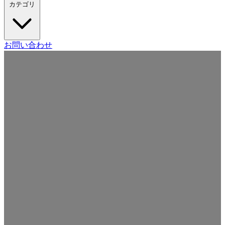
カテゴリ
Craft CMS
お問い合わせ
Movable Type
Drupal
WordPress
その他の CMS
Web
開発
ツール・サービス
本・雑誌
日記