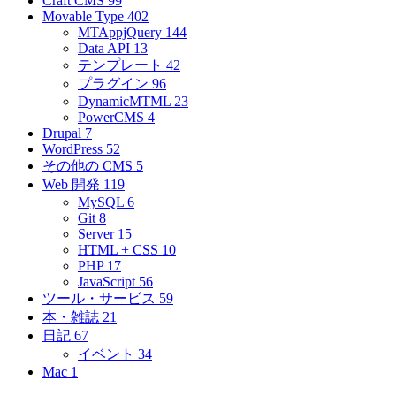
Craft CMS
99
Movable Type
402
MTAppjQuery
144
Data API
13
テンプレート
42
プラグイン
96
DynamicMTML
23
PowerCMS
4
Drupal
7
WordPress
52
その他の CMS
5
Web 開発
119
MySQL
6
Git
8
Server
15
HTML + CSS
10
PHP
17
JavaScript
56
ツール・サービス
59
本・雑誌
21
日記
67
イベント
34
Mac
1