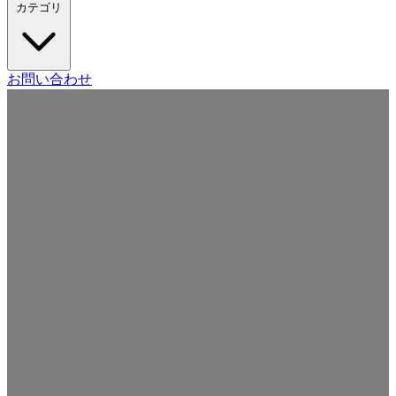
カテゴリ
Craft CMS
お問い合わせ
Movable Type
Drupal
WordPress
その他の CMS
Web
開発
ツール・サービス
本・雑誌
日記