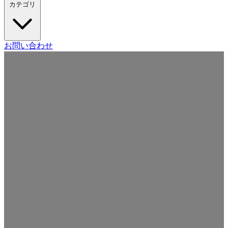
カテゴリ
Craft CMS
お問い合わせ
Movable Type
Drupal
WordPress
その他の CMS
Web
開発
ツール・サービス
本・雑誌
日記