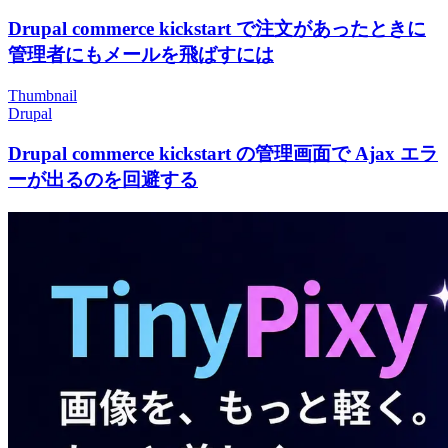
Drupal commerce kickstart で注文があったときに
管理者にもメールを飛ばすには
Thumbnail
Drupal
Drupal commerce kickstart の管理画面で Ajax エラ
ーが出るのを回避する