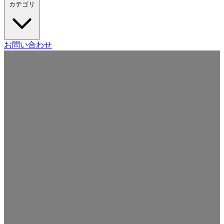
カテゴリ
Craft CMS
お問い合わせ
Movable Type
Drupal
WordPress
その他の CMS
Web
開発
ツール・サービス
本・雑誌
日記