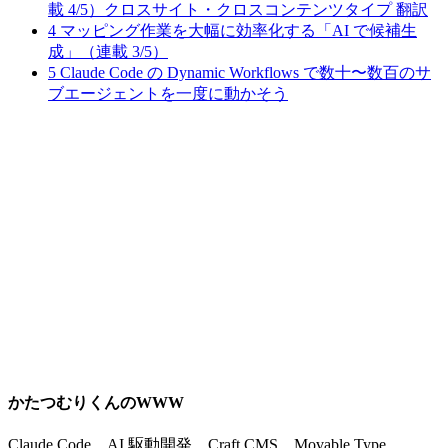
載 4/5）クロスサイト・クロスコンテンツタイプ 翻訳
4
マッピング作業を大幅に効率化する「AI で候補生
成」（連載 3/5）
5
Claude Code の Dynamic Workflows で数十〜数百のサ
ブエージェントを一度に動かそう
かたつむりくんのWWW
Claude Code、AI 駆動開発、Craft CMS、Movable Type、