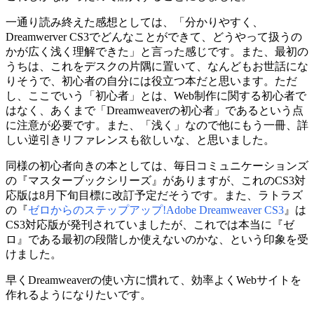
一通り読み終えた感想としては、「分かりやすく、
Dreamwerver CS3でどんなことができて、どうやって扱うの
かが広く浅く理解できた」と言った感じです。また、最初の
うちは、これをデスクの片隅に置いて、なんどもお世話にな
りそうで、初心者の自分には役立つ本だと思います。ただ
し、ここでいう「初心者」とは、Web制作に関する初心者で
はなく、あくまで「Dreamweaverの初心者」であるという点
に注意が必要です。また、「浅く」なので他にもう一冊、詳
しい逆引きリファレンスも欲しいな、と思いました。
同様の初心者向きの本としては、毎日コミュニケーションズ
の『マスターブックシリーズ』がありますが、これのCS3対
応版は8月下旬目標に改訂予定だそうです。また、ラトラズ
の『
ゼロからのステップアップ!Adobe Dreamweaver CS3
』は
CS3対応版が発刊されていましたが、これでは本当に『ゼ
ロ』である最初の段階しか使えないのかな、という印象を受
けました。
早くDreamweaverの使い方に慣れて、効率よくWebサイトを
作れるようになりたいです。