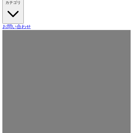
カテゴリ
Craft CMS
お問い合わせ
Movable Type
Drupal
WordPress
その他の CMS
Web
開発
ツール・サービス
本・雑誌
日記