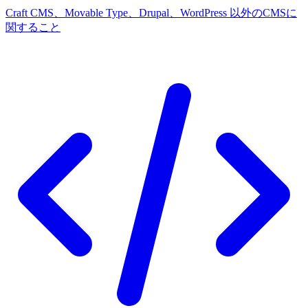
Craft CMS、Movable Type、Drupal、WordPress 以外のCMSに
関すること