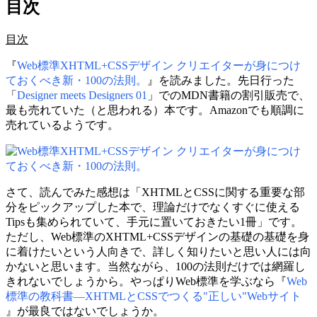
目次
目次
『
Web標準XHTML+CSSデザイン クリエイターが身につけ
ておくべき新・100の法則。
』を読みました。先日行った
「
Designer meets Designers 01
」でのMDN書籍の割引販売で、
最も売れていた（と思われる）本です。Amazonでも順調に
売れているようです。
さて、読んでみた感想は「XHTMLとCSSに関する重要な部
分をピックアップした本で、理論だけでなくすぐに使える
Tipsも集められていて、手元に置いておきたい1冊」です。
ただし、Web標準のXHTML+CSSデザインの基礎の基礎を身
に着けたいという人向きで、詳しく知りたいと思い人には向
かないと思います。当然ながら、100の法則だけでは網羅し
きれないでしょうから。やっぱりWeb標準を学ぶなら『
Web
標準の教科書―XHTMLとCSSでつくる"正しい"Webサイト
』が最良ではないでしょうか。