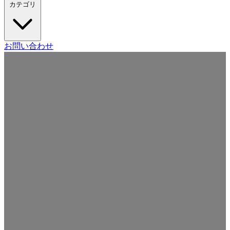
カテゴリ
Craft CMS
お問い合わせ
Movable Type
Drupal
WordPress
その他の CMS
Web
開発
ツール・サービス
本・雑誌
日記