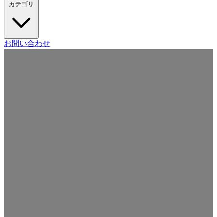
カテゴリ
Craft CMS
お問い合わせ
Movable Type
Drupal
WordPress
その他の CMS
Web
開発
ツール・サービス
本・雑誌
日記