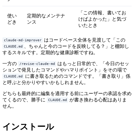
「この情報、書いてお
使い
定期的なメンテナ
けばよかった」と気づ
どき
ンス
いたとき
はコードベース全体を見渡して「この
claude-md-improver
、ちゃんと今のコードを反映してる？」と棚卸し
CLAUDE.md
するスキルです。定期的な健康診断ですね。
一方の
はもっと日常的で、「今日のセッ
/revise-claude-md
ションで発見したコマンドやハマりポイント」をその場で
に書き取るためのコマンドです。「書き取り」係
CLAUDE.md
と呼ぶと分かりやすいかもしれません。
どちらも最終的に編集を適用する前にユーザーの承認を求め
てくるので、勝手に
が書き換わる心配はありま
CLAUDE.md
せん。
インストール