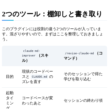
2つのツール：棚卸しと書き取り
このプラグインには役割の違う2つのツールが入っていま
す。混ざりやすいので、まずはここを整理しておきましょ
う。
claude-md-
（コ
/revise-claude-md
（スキ
improver
マンド）
ル）
現状のコードベー
そのセッションで得た
目的
スと
の
CLAUDE.md
学びを取り込む
ズレを直す
起動
タイ
コードベースが変
セッションの終わり頃
ミン
わったあと
グ