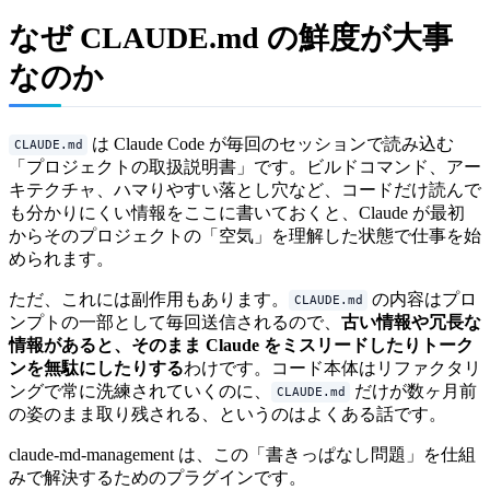
なぜ CLAUDE.md の鮮度が大事
なのか
は Claude Code が毎回のセッションで読み込む
CLAUDE.md
「プロジェクトの取扱説明書」です。ビルドコマンド、アー
キテクチャ、ハマりやすい落とし穴など、コードだけ読んで
も分かりにくい情報をここに書いておくと、Claude が最初
からそのプロジェクトの「空気」を理解した状態で仕事を始
められます。
ただ、これには副作用もあります。
の内容はプロ
CLAUDE.md
ンプトの一部として毎回送信されるので、
古い情報や冗長な
情報があると、そのまま Claude をミスリードしたりトーク
ンを無駄にしたりする
わけです。コード本体はリファクタリ
ングで常に洗練されていくのに、
だけが数ヶ月前
CLAUDE.md
の姿のまま取り残される、というのはよくある話です。
claude-md-management は、この「書きっぱなし問題」を仕組
みで解決するためのプラグインです。