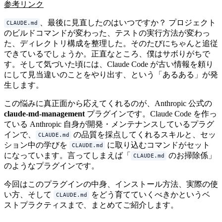
参考リンク
、最後に見直したのはいつですか？ プロジェクト
CLAUDE.md
のビルドコマンドが変わった、テストの実行方法が変わっ
た、ディレクトリ構成を整理した。そのたびにちゃんと追従
できているでしょうか。正直なところ、僕はサボりがちで
す。そして気づいた頃には、Claude Code が古い情報を頼り
にして見当違いのことをやり出す、という「あるある」が発
生します。
この悩みに真正面から応えてくれるのが、Anthropic 公式の
claude-md-management
プラグインです。Claude Code を作っ
ている Anthropic 自身が開発・メンテナンスしているプラグ
インで、
の品質を採点してくれるスキルと、セッ
CLAUDE.md
ション中の学びを
に取り込むコマンドがセット
CLAUDE.md
になっています。言ってしまえば「
のお掃除係」
CLAUDE.md
のようなプラグインです。
今回はこのプラグインの中身、インストール方法、実際の使
い方、そして
をどう育てていくべきかというベ
CLAUDE.md
ストプラクティスまで、まとめてご紹介します。