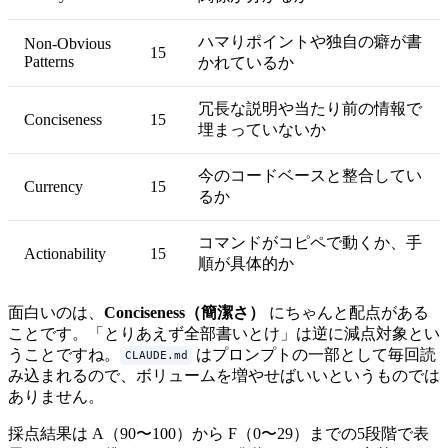
ハマりポイントや独自の癖が書
Non-Obvious
15
Patterns
かれているか
冗長な説明や当たり前の情報で
Conciseness
15
埋まっていないか
今のコードベースと整合してい
Currency
15
るか
コマンドがコピペで動くか、手
Actionability
15
順が具体的か
面白いのは、
Conciseness（簡潔さ）
にちゃんと配点がある
ことです。「とりあえず全部書いとけ」は逆に減点対象とい
うことですね。
はプロンプトの一部として毎回読
CLAUDE.md
み込まれるので、ボリュームを増やせばいいというものでは
ありません。
採点結果は A（90〜100）から F（0〜29）までの5段階で表