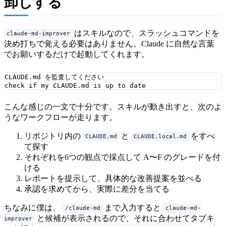
卸しする
はスキルなので、スラッシュコマンドを
claude-md-improver
決め打ちで覚える必要はありません。Claude に自然な言葉
でお願いするだけで起動してくれます。
CLAUDE.md を監査してください

こんな感じの一文で十分です。スキルが動き出すと、次のよ
うなワークフローが走ります。
リポジトリ内の
と
をすべ
CLAUDE.md
CLAUDE.local.md
て探す
それぞれを6つの観点で採点して A〜F のグレードを付
ける
レポートを提示して、具体的な改善提案を並べる
承認を求めてから、実際に差分を当てる
ちなみに僕は、
まで入力すると
/claude-md
claude-md-
と候補が表示されるので、それに合わせてタブキ
improver