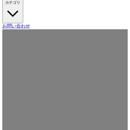
カテゴリ
Craft CMS
お問い合わせ
Movable Type
Drupal
WordPress
その他の CMS
Web
開発
ツール・サービス
本・雑誌
日記