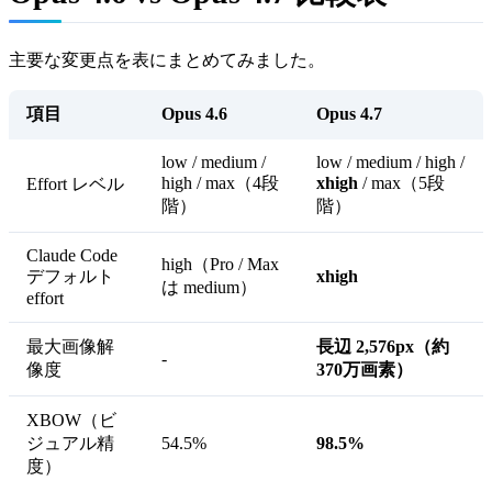
主要な変更点を表にまとめてみました。
項目
Opus 4.6
Opus 4.7
low / medium /
low / medium / high /
high / max（4段
xhigh
/ max（5段
Effort レベル
階）
階）
Claude Code
high（Pro / Max
デフォルト
xhigh
は medium）
effort
最大画像解
長辺 2,576px（約
-
像度
370万画素）
XBOW（ビ
ジュアル精
54.5%
98.5%
度）