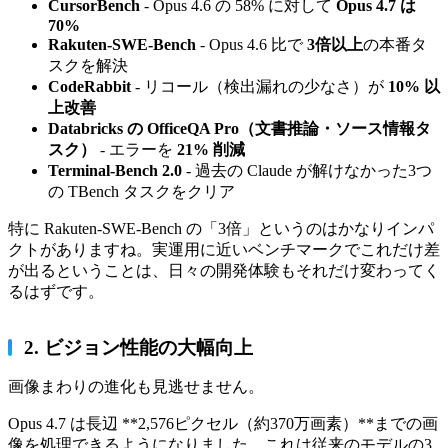
CursorBench
- Opus 4.6 の 58% に対して
Opus 4.7 は
70%
Rakuten-SWE-Bench
- Opus 4.6 比で
3倍以上
の本番タ
スクを解決
CodeRabbit
- リコール（検出漏れの少なさ）が
10% 以
上改善
Databricks の OfficeQA Pro（文書推論・ソース情報タ
スク）
- エラーを
21% 削減
Terminal-Bench 2.0
- 過去の Claude が解けなかった3つ
の TBench タスクをクリア
特に Rakuten-SWE-Bench の「3倍」というのはかなりインパ
クトがありますね。実運用に近いベンチマークでこれだけ差
が出るということは、日々の開発体験もそれだけ変わってく
るはずです。
2. ビジョン性能の大幅向上
画像まわりの進化も見逃せません。
Opus 4.7 は長辺 **2,576ピクセル（約370万画素）**までの画
像を処理できるようになりました。これは従来のモデルの3