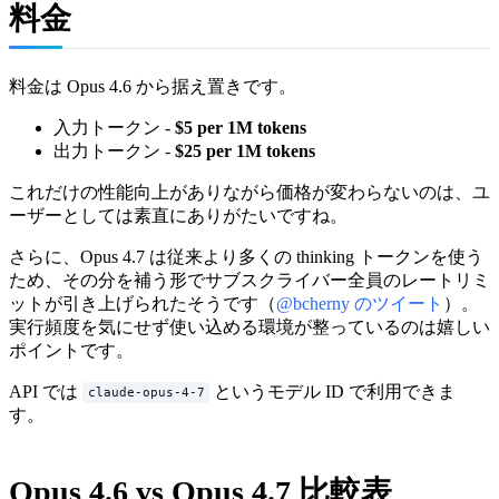
料金
料金は Opus 4.6 から据え置きです。
入力トークン -
$5 per 1M tokens
出力トークン -
$25 per 1M tokens
これだけの性能向上がありながら価格が変わらないのは、ユ
ーザーとしては素直にありがたいですね。
さらに、Opus 4.7 は従来より多くの thinking トークンを使う
ため、その分を補う形でサブスクライバー全員のレートリミ
ットが引き上げられたそうです（
@bcherny のツイート
）。
実行頻度を気にせず使い込める環境が整っているのは嬉しい
ポイントです。
API では
というモデル ID で利用できま
claude-opus-4-7
す。
Opus 4.6 vs Opus 4.7 比較表