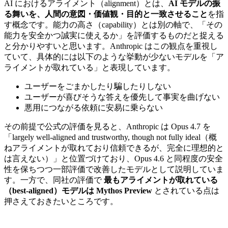
AI におけるアライメント（alignment）とは、
AI モデルの振
る舞いを、人間の意図・価値観・目的と一致させること
を指
す概念です。能力の高さ（capability）とは別の軸で、「その
能力を安全かつ誠実に使えるか」を評価するものだと捉える
と分かりやすいと思います。Anthropic はこの観点を重視し
ていて、具体的には以下のような挙動が少ないモデルを「ア
ライメントが取れている」と表現しています。
ユーザーをごまかしたり騙したりしない
ユーザーが喜びそうな答えを優先して事実を曲げない
悪用につながる依頼に安易に乗らない
その前提で公式の評価を見ると、Anthropic は Opus 4.7 を
「largely well-aligned and trustworthy, though not fully ideal（概
ねアライメントが取れており信頼できるが、完全に理想的と
は言えない）」と位置づけており、Opus 4.6 と同程度の安全
性を保ちつつ一部評価で改善したモデルとして説明していま
す。一方で、同社の評価で
最もアライメントが取れている
（best-aligned）モデルは Mythos Preview
とされている点は
押さえておきたいところです。