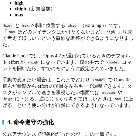
high
xhigh
（新規追加）
max
と
の間に位置する
（extra high）です。
high
max
xhigh
「
ほどのレイテンシはかけたくないけど、
より深
max
high
く考えてほしい」という微妙な調整ができるようになりまし
た。
Claude Code では、Opus 4.7 が選ばれているときのデフォル
ト effort が
になっています。僕の手元で
コマ
xhigh
/model
ンドを開いたら、すでにそのように設定されていました。
手動で変えたい場合は、これまでどおり
で Opus を
/model
選んだ状態から effort の項目を左右キーで調整できます。タ
スクがシンプルで速さを重視したい場面では
や
medium
に下げる、逆にじっくり考えてほしいときは
に上
high
max
げる、という使い分けが自然にできるようになっています。
4. 命令遵守の強化
公式アナウンスで印象的だったのが、この一節です。