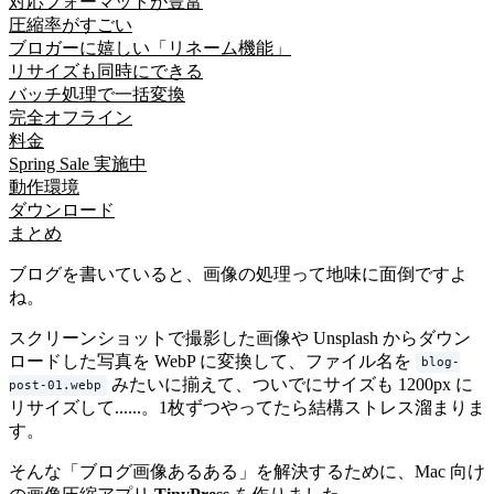
対応フォーマットが豊富
圧縮率がすごい
ブロガーに嬉しい「リネーム機能」
リサイズも同時にできる
バッチ処理で一括変換
完全オフライン
料金
Spring Sale 実施中
動作環境
ダウンロード
まとめ
ブログを書いていると、画像の処理って地味に面倒ですよ
ね。
スクリーンショットで撮影した画像や Unsplash からダウン
ロードした写真を WebP に変換して、ファイル名を
blog-
みたいに揃えて、ついでにサイズも 1200px に
post-01.webp
リサイズして......。1枚ずつやってたら結構ストレス溜まりま
す。
そんな「ブログ画像あるある」を解決するために、Mac 向け