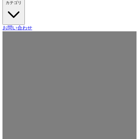
カテゴリ
Craft CMS
お問い合わせ
Movable Type
Drupal
WordPress
その他の CMS
Web
開発
ツール・サービス
本・雑誌
日記