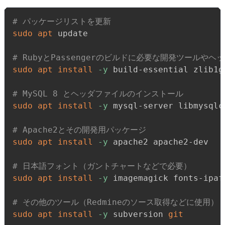
# パッケージリストを更新
sudo
apt
 update

# RubyとPassengerのビルドに必要な開発ツールやヘ
sudo
apt
install
-y
 build-essential zlib1g
# MySQL 8 とヘッダファイルのインストール
sudo
apt
install
-y
 mysql-server libmysqlcl
# Apache2とその開発用パッケージ
sudo
apt
install
-y
 apache2 apache2-dev

# 日本語フォント（ガントチャートなどで必要）
sudo
apt
install
-y
 imagemagick fonts-ipafo
# その他のツール（Redmineのソース取得などに使用）
sudo
apt
install
-y
 subversion 
git