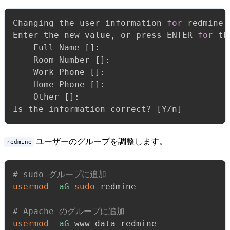
Changing the user information 
for
 redmine

Enter the new value, or press ENTER 
for
 th
	Full Name 
[
]
: 

	Room Number 
[
]
: 

	Work Phone 
[
]
: 

	Home Phone 
[
]
: 

	Other 
[
]
: 

Is the information correct? 
[
Y/n
]
ユーザーのグループを調整します。
redmine
# sudo グループに追加
usermod
-aG
sudo
 redmine

# Apache のグループに追加
usermod
-aG
 www-data redmine