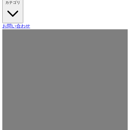
カテゴリ
Craft CMS
お問い合わせ
Movable Type
Drupal
WordPress
その他の CMS
Web
開発
ツール・サービス
本・雑誌
日記