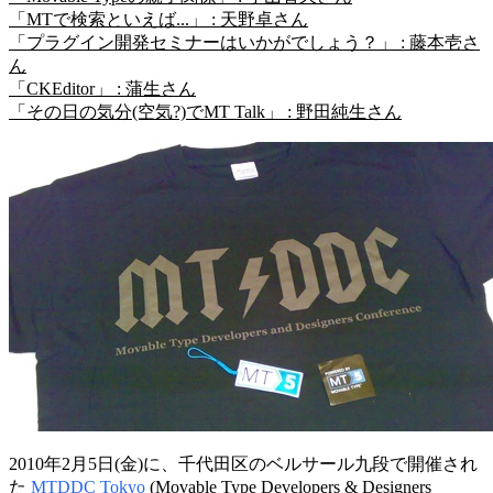
「MTで検索といえば...」 : 天野卓さん
「プラグイン開発セミナーはいかがでしょう？」 : 藤本壱さ
ん
「CKEditor」 : 蒲生さん
「その日の気分(空気?)でMT Talk」 : 野田純生さん
2010年2月5日(金)に、千代田区のベルサール九段で開催され
た
MTDDC Tokyo
(Movable Type Developers & Designers