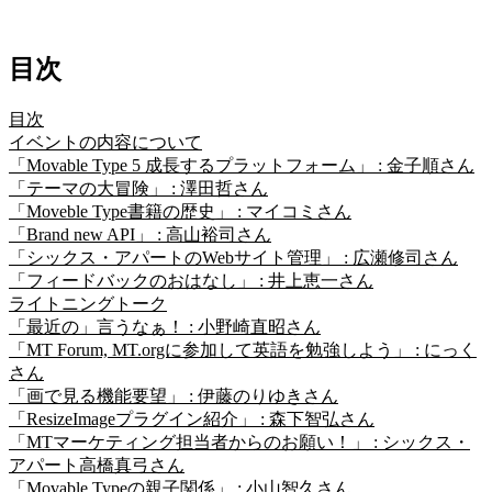
目次
目次
イベントの内容について
「Movable Type 5 成長するプラットフォーム」 : 金子順さん
「テーマの大冒険」 : 澤田哲さん
「Moveble Type書籍の歴史」 : マイコミさん
「Brand new API」 : 高山裕司さん
「シックス・アパートのWebサイト管理」 : 広瀬修司さん
「フィードバックのおはなし」 : 井上恵一さん
ライトニングトーク
「最近の」言うなぁ！ : 小野崎直昭さん
「MT Forum, MT.orgに参加して英語を勉強しよう」 : にっく
さん
「画で見る機能要望」 : 伊藤のりゆきさん
「ResizeImageプラグイン紹介」 : 森下智弘さん
「MTマーケティング担当者からのお願い！」 : シックス・
アパート高橋真弓さん
「Movable Typeの親子関係」 : 小山智久さん