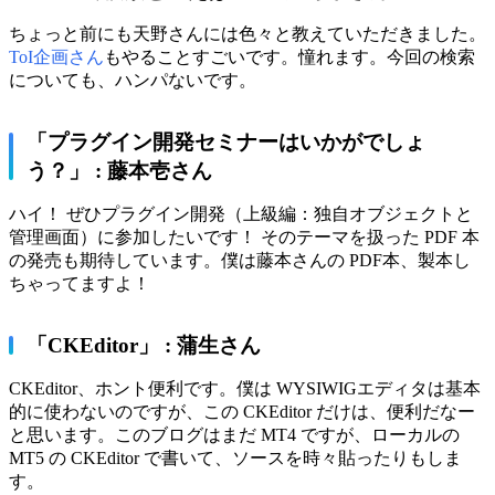
ちょっと前にも天野さんには色々と教えていただきました。
ToI企画さん
もやることすごいです。憧れます。今回の検索
についても、ハンパないです。
「プラグイン開発セミナーはいかがでしょ
う？」 : 藤本壱さん
ハイ！ ぜひプラグイン開発（上級編：独自オブジェクトと
管理画面）に参加したいです！ そのテーマを扱った PDF 本
の発売も期待しています。僕は藤本さんの PDF本、製本し
ちゃってますよ！
「CKEditor」 : 蒲生さん
CKEditor、ホント便利です。僕は WYSIWIGエディタは基本
的に使わないのですが、この CKEditor だけは、便利だなー
と思います。このブログはまだ MT4 ですが、ローカルの
MT5 の CKEditor で書いて、ソースを時々貼ったりもしま
す。