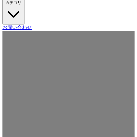
カテゴリ
Craft CMS
お問い合わせ
Movable Type
Drupal
WordPress
その他の CMS
Web
開発
ツール・サービス
本・雑誌
日記