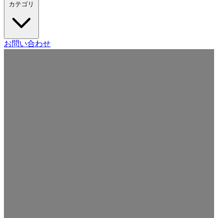
カテゴリ
Craft CMS
お問い合わせ
Movable Type
Drupal
WordPress
その他の CMS
Web
開発
ツール・サービス
本・雑誌
日記