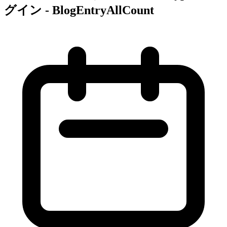
グイン - BlogEntryAllCount