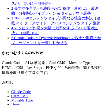
スが、ついに一般提供へ
2
長文や多言語一括翻訳も安定稼働（連載 5/5・最終
回）分割翻訳パイプライン & タイムアウト調整
3
サイトやコンテンツタイプが異なる場合の翻訳（連
載 4/5）クロスサイト・クロスコンテンツタイプ 翻訳
4
マッピング作業を大幅に効率化する「AI で候補生
成」（連載 3/5）
5
Claude Code の Dynamic Workflows で数十〜数百のサ
ブエージェントを一度に動かそう
かたつむりくんのWWW
Claude Code、AI 駆動開発、Craft CMS、Movable Type、
HTML、CSS、JavaScript、PHP など、Web制作に関する技術
情報を取り扱うブログです。
カテゴリ
Claude Code
Craft CMS
Movable Type
Drupal