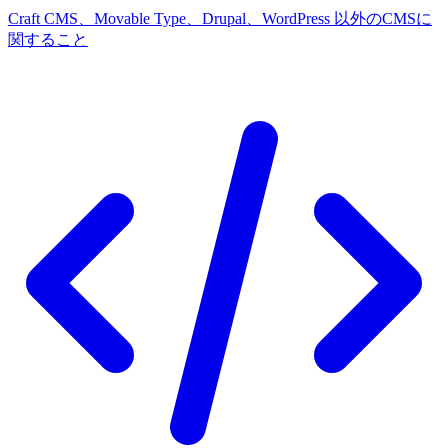
Craft CMS、Movable Type、Drupal、WordPress 以外のCMSに
関すること