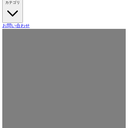
カテゴリ
Craft CMS
お問い合わせ
Movable Type
Drupal
WordPress
その他の CMS
Web
開発
ツール・サービス
本・雑誌
日記