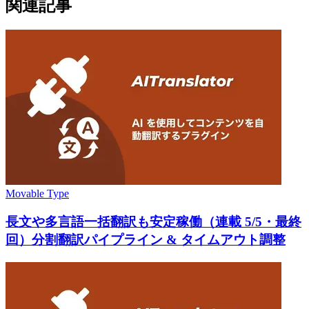
関連記事
Movable Type
長文や多言語一括翻訳も安定稼働（連載 5/5・最終
回）分割翻訳パイプライン & タイムアウト調整