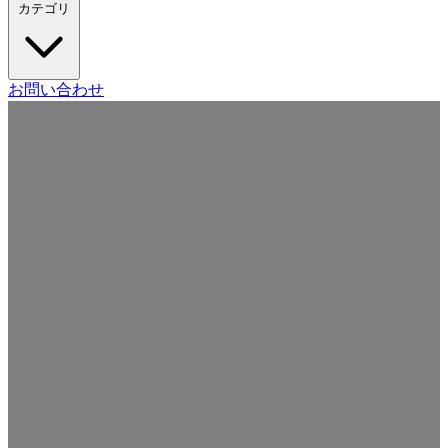
カテゴリ
Craft CMS
お問い合わせ
Movable Type
Drupal
WordPress
その他の CMS
Web
開発
ツール・サービス
本・雑誌
日記