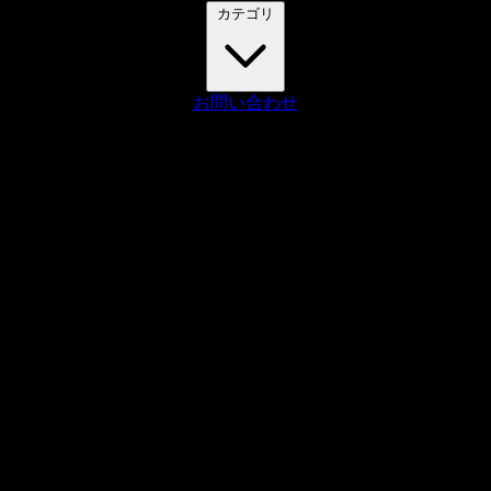
カテゴリ
Craft CMS
Movable Type
お問い合わせ
Drupal
WordPress
その
他の CMS
Web 開発
ツール・サービス
本・雑誌
日記