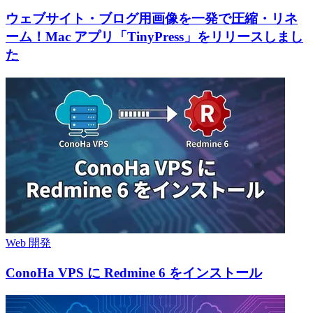
ウェブサイト・ブログ用画像を一発で圧縮・リネ
ーム！Mac アプリ「TinyPress」をリリースしまし
た
Web 開発
ConoHa VPS に Redmine 6 をインストール