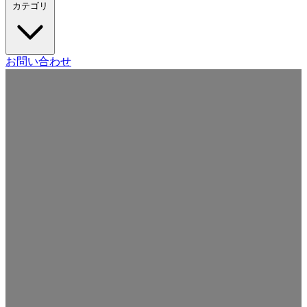
カテゴリ
Craft CMS
お問い合わせ
Movable Type
Drupal
WordPress
その他の CMS
Web
開発
ツール・サービス
本・雑誌
日記