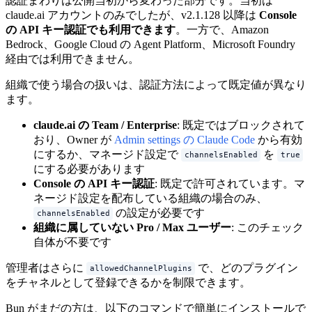
認証まわりは公開当初から変わった部分です。当初は
claude.ai アカウントのみでしたが、v2.1.128 以降は
Console
の API キー認証でも利用できます
。一方で、Amazon
Bedrock、Google Cloud の Agent Platform、Microsoft Foundry
経由では利用できません。
組織で使う場合の扱いは、認証方法によって既定値が異なり
ます。
claude.ai の Team / Enterprise
: 既定ではブロックされて
おり、Owner が
Admin settings の Claude Code
から有効
にするか、マネージド設定で
を
channelsEnabled
true
にする必要があります
Console の API キー認証
: 既定で許可されています。マ
ネージド設定を配布している組織の場合のみ、
の設定が必要です
channelsEnabled
組織に属していない Pro / Max ユーザー
: このチェック
自体が不要です
管理者はさらに
で、どのプラグイン
allowedChannelPlugins
をチャネルとして登録できるかを制限できます。
Bun がまだの方は、以下のコマンドで簡単にインストールで