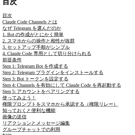
目次
目次
Claude Code Channels とは
なぜ Telegram を選んだのか
1. Bot の作成がとにかく簡単
2. スマホからの操作と相性が抜群
3. セットアップ手順がシンプル
4. Claude Code 専用として切り分けられる
前提条件
Step 1: Telegram Bot を作成する
Step 2: Telegram プラグインをインストールする
Step 3: Bot トークンを設定する
Step 4: Channels を有効にして Claude Code を再起動する
Step 5: アカウントをペアリングする
使ってみよう！
権限プロンプトをスマホから承認する（権限リレー）
知っておくと便利な機能
画像の送信
リアクションとメッセージ編集
グループチャットでの利用