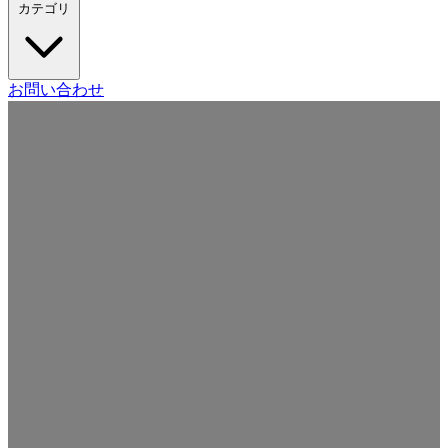
カテゴリ
Craft CMS
お問い合わせ
Movable Type
Drupal
WordPress
その他の CMS
Web
開発
ツール・サービス
本・雑誌
日記