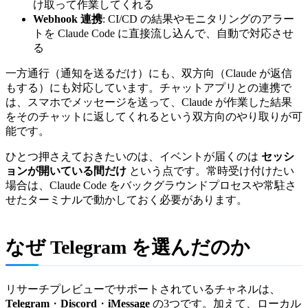
け取って作業してくれる
Webhook 連携
: CI/CD の結果やモニタリングのアラー
トを Claude Code に直接流し込んで、自動で対応させ
る
一方通行（通知を送るだけ）にも、双方向（Claude が返信
もする）にも対応しています。チャットアプリとの連携で
は、スマホでメッセージを送って、Claude が作業した結果
をそのチャットに返してくれるという双方向のやり取りが可
能です。
ひとつ押さえておきたいのは、イベントが届くのは
セッシ
ョンが開いている間だけ
という点です。常時受け付けたい
場合は、Claude Code をバックグラウンドプロセスや常駐さ
せたターミナルで動かしておく必要があります。
なぜ Telegram を選んだのか
リサーチプレビューでサポートされているチャネルは、
Telegram
・
Discord
・
iMessage
の3つです。加えて、ローカル