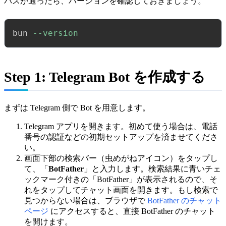
パスが通ったら、バージョンを確認しておきましょう。
bun 
--version
Step 1: Telegram Bot を作成する
まずは Telegram 側で Bot を用意します。
Telegram アプリを開きます。初めて使う場合は、電話
番号の認証などの初期セットアップを済ませてくださ
い。
画面下部の検索バー（虫めがねアイコン）をタップし
て、「
BotFather
」と入力します。検索結果に青いチェ
ックマーク付きの「BotFather」が表示されるので、そ
れをタップしてチャット画面を開きます。もし検索で
見つからない場合は、ブラウザで
BotFather のチャット
ページ
にアクセスすると、直接 BotFather のチャット
を開けます。