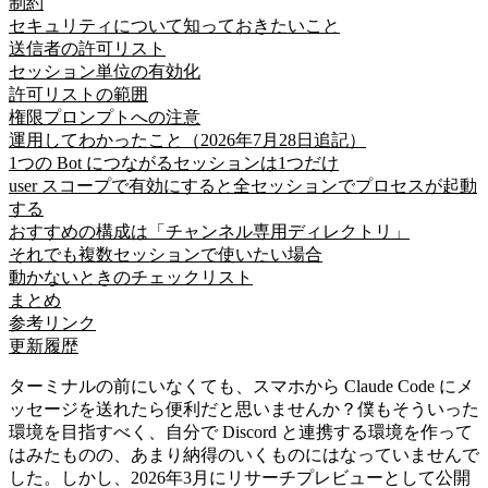
制約
セキュリティについて知っておきたいこと
送信者の許可リスト
セッション単位の有効化
許可リストの範囲
権限プロンプトへの注意
運用してわかったこと（2026年7月28日追記）
1つの Bot につながるセッションは1つだけ
user スコープで有効にすると全セッションでプロセスが起動
する
おすすめの構成は「チャンネル専用ディレクトリ」
それでも複数セッションで使いたい場合
動かないときのチェックリスト
まとめ
参考リンク
更新履歴
ターミナルの前にいなくても、スマホから Claude Code にメ
ッセージを送れたら便利だと思いませんか？僕もそういった
環境を目指すべく、自分で Discord と連携する環境を作って
はみたものの、あまり納得のいくものにはなっていませんで
した。しかし、2026年3月にリサーチプレビューとして公開