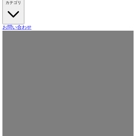
カテゴリ
Craft CMS
お問い合わせ
Movable Type
Drupal
WordPress
その他の CMS
Web
開発
ツール・サービス
本・雑誌
日記