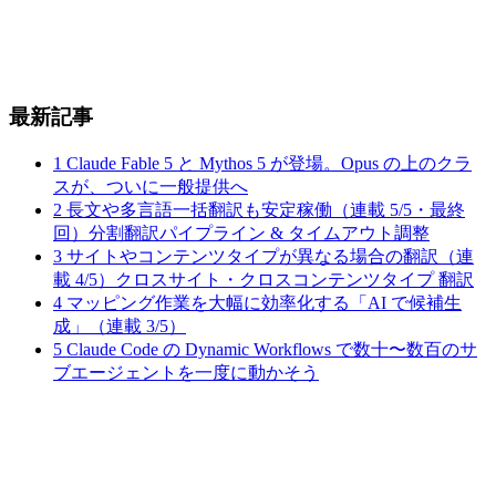
最新記事
1
Claude Fable 5 と Mythos 5 が登場。Opus の上のクラ
スが、ついに一般提供へ
2
長文や多言語一括翻訳も安定稼働（連載 5/5・最終
回）分割翻訳パイプライン & タイムアウト調整
3
サイトやコンテンツタイプが異なる場合の翻訳（連
載 4/5）クロスサイト・クロスコンテンツタイプ 翻訳
4
マッピング作業を大幅に効率化する「AI で候補生
成」（連載 3/5）
5
Claude Code の Dynamic Workflows で数十〜数百のサ
ブエージェントを一度に動かそう