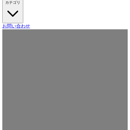
カテゴリ
Craft CMS
お問い合わせ
Movable Type
Drupal
WordPress
その他の CMS
Web
開発
ツール・サービス
本・雑誌
日記