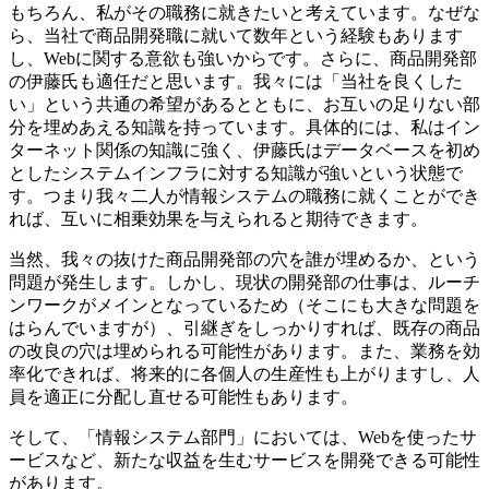
もちろん、私がその職務に就きたいと考えています。なぜな
ら、当社で商品開発職に就いて数年という経験もあります
し、Webに関する意欲も強いからです。さらに、商品開発部
の伊藤氏も適任だと思います。我々には「当社を良くした
い」という共通の希望があるとともに、お互いの足りない部
分を埋めあえる知識を持っています。具体的には、私はイン
ターネット関係の知識に強く、伊藤氏はデータベースを初め
としたシステムインフラに対する知識が強いという状態で
す。つまり我々二人が情報システムの職務に就くことができ
れば、互いに相乗効果を与えられると期待できます。
当然、我々の抜けた商品開発部の穴を誰が埋めるか、という
問題が発生します。しかし、現状の開発部の仕事は、ルーチ
ンワークがメインとなっているため（そこにも大きな問題を
はらんでいますが）、引継ぎをしっかりすれば、既存の商品
の改良の穴は埋められる可能性があります。また、業務を効
率化できれば、将来的に各個人の生産性も上がりますし、人
員を適正に分配し直せる可能性もあります。
そして、「情報システム部門」においては、Webを使ったサ
ービスなど、新たな収益を生むサービスを開発できる可能性
があります。