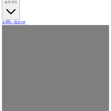
カテゴリ
Craft CMS
お問い合わせ
Movable Type
Drupal
WordPress
その他の CMS
Web
開発
ツール・サービス
本・雑誌
日記