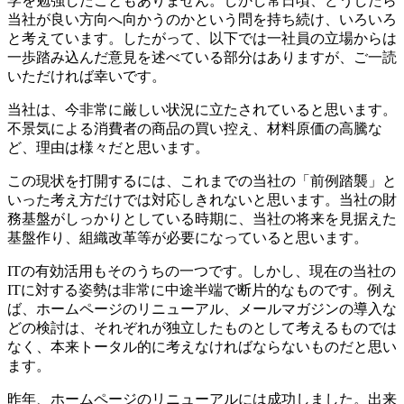
学を勉強したこともありません。しかし常日頃、どうしたら
当社が良い方向へ向かうのかという問を持ち続け、いろいろ
と考えています。したがって、以下では一社員の立場からは
一歩踏み込んだ意見を述べている部分はありますが、ご一読
いただければ幸いです。
当社は、今非常に厳しい状況に立たされていると思います。
不景気による消費者の商品の買い控え、材料原価の高騰な
ど、理由は様々だと思います。
この現状を打開するには、これまでの当社の「前例踏襲」と
いった考え方だけでは対応しきれないと思います。当社の財
務基盤がしっかりとしている時期に、当社の将来を見据えた
基盤作り、組織改革等が必要になっていると思います。
ITの有効活用もそのうちの一つです。しかし、現在の当社の
ITに対する姿勢は非常に中途半端で断片的なものです。例え
ば、ホームページのリニューアル、メールマガジンの導入な
どの検討は、それぞれが独立したものとして考えるものでは
なく、本来トータル的に考えなければならないものだと思い
ます。
昨年、ホームページのリニューアルには成功しました。出来