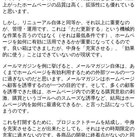
上がったホームページの品質は高く、拡張性にも優れている
と思います。
しかし、リニューアル自体と同等か、それ以上に重要なの
が、管理・運用です。これは「ただ更新する」という機械的
な作業を言うのではなく（それは最低条件です）、ホームペ
ージを如何に有効に活用できるかが重要になってくるので
す。良い箱はできましたが、中身を「充実させる」、「効果
的に使う」ことはできていないのが現状です。
メールマガジンを例に挙げると、メールマガジン自体は、あ
くまでホームページを有効利用するための外部ツールの一つ
に過ぎないのだと思います。メールマガジンはホームページ
へ顧客を誘導するのが一つの目的です。そして、多くの顧客
を誘導できた後は、ホームページ内での更なる購買意欲の刺
激、購買というゴールへのスムーズな誘導など、結局はホー
ムページ内を如何に最適化できるか、と言った話になってし
まうのです。
これを打開するために、プロジェクトチームを結成し、中身
を充実させることが出来たとしても、それはその時期限定の
充実に過ぎないのです。各商品の開発に終着点がないのと同