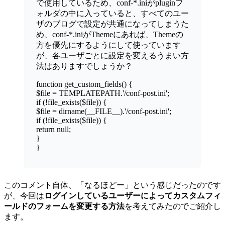
で使用しているため、conf-*.iniがpluginフ
ォルダの中に入っていると、すべてのユー
ザのブログで設定が共通になってしまうた
め、conf-*.iniがThemeにあれば、Themeの
方を優先にするようにして使っています
が、各ユーザごとに設定を変えるうまい方
法はありますでしょうか？
function get_custom_fields() {
$file = TEMPLATEPATH.'/conf-post.ini';
if (!file_exists($file)) {
$file = dirname(__FILE__).'/conf-post.ini';
if (!file_exists($file)) {
return null;
}
}
このコメント自体、「なるほどー」という感じだったのです
が、今回は
ログインしているユーザーによってカスタムフィ
ールドのフォームを変更する方法
を考えてみたのでご紹介し
ます。