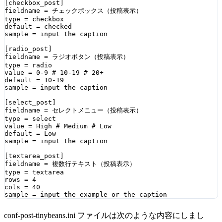
[checkbox_post]

fieldname = チェックボックス（投稿表示）

type = checkbox

default = checked

sample = input the caption

[radio_post]

fieldname = ラジオボタン（投稿表示）

type = radio

value = 0-9 # 10-19 # 20+

default = 10-19

sample = input the caption

[select_post]

fieldname = セレクトメニュー（投稿表示）

type = select

value = High # Medium # Low

default = Low

sample = input the caption

[textarea_post]

fieldname = 複数行テキスト（投稿表示）

type = textarea

rows = 4

cols = 40

conf-post-tinybeans.ini ファイルは次のような内容にしまし