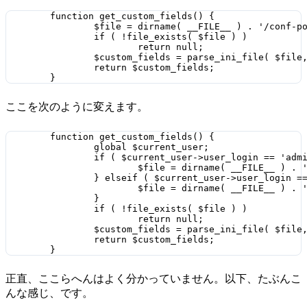
	function get_custom_fields() {

		$file = dirname( __FILE__ ) . '/conf-post.ini';

		if ( !file_exists( $file ) )

			return null;

		$custom_fields = parse_ini_file( $file, true );

		return $custom_fields;

ここを次のように変えます。
	function get_custom_fields() {

		global $current_user;

		if ( $current_user->user_login == 'admin' ) {

			$file = dirname( __FILE__ ) . '/conf-post.ini';		

		} elseif ( $current_user->user_login == 'tinybeans' ) {

			$file = dirname( __FILE__ ) . '/conf-post-tinybeans.ini';

		}

		if ( !file_exists( $file ) )

			return null;

		$custom_fields = parse_ini_file( $file, true );

		return $custom_fields;

正直、ここらへんはよく分かっていません。以下、たぶんこ
んな感じ、です。