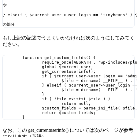
や

} elseif ( $current_user->user_login == 'tinybeans' ) {
もし上記の記述でうまくいかなければ次のようにしてみてく
ださい。
	function get_custom_fields() {

		require_once(ABSPATH . 'wp-includes/pluggable.php');

		global $current_user;

		get_currentuserinfo();

		if ( $current_user->user_login == 'admin' ) {

			$file = dirname( __FILE__ ) . '/conf-post.ini';		

		} elseif ( $current_user->user_login == 'tinybeans' ) {

			$file = dirname( __FILE__ ) . '/conf-post-tinybeans.ini';

		}

		if ( !file_exists( $file ) )

			return null;

		$custom_fields = parse_ini_file( $file, true );

		return $custom_fields;

なお、この get_currentuserinfo() については次のページが参考
になります（英語）。