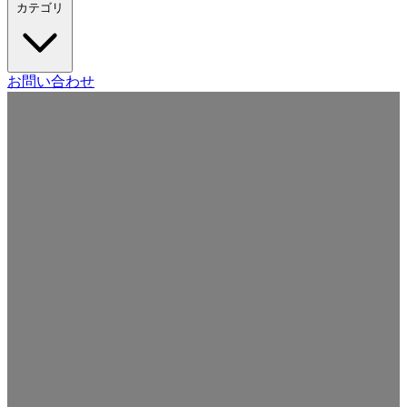
カテゴリ
Craft CMS
お問い合わせ
Movable Type
Drupal
WordPress
その他の CMS
Web
開発
ツール・サービス
本・雑誌
日記