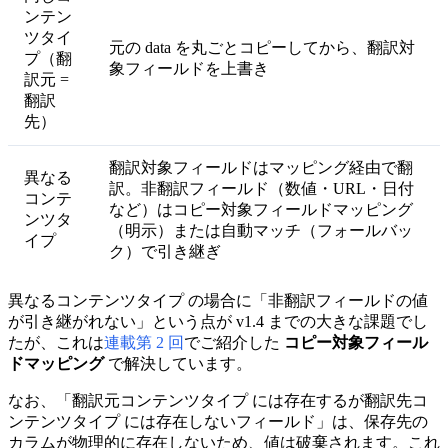
ンテン
ツタイ
元の data を丸ごとコピーしてから、翻訳対
プ（翻
象フィールドを上書き
訳元 =
翻訳
先）
翻訳対象フィールドはマッピング経由で翻
異なる
訳。非翻訳フィールド（数値・URL・日付
コンテ
など）はコピー対象フィールドマッピング
ンツタ
（明示）または自動マッチ（フォールバッ
イプ
ク）で引き継ぎ
異なるコンテンツタイプ の場合に「非翻訳フィールドの値
が引き継がれない」という点が v1.4 までの大きな課題でし
たが、これは
連載第 2 回
でご紹介した
コピー対象フィール
ドマッピング
で解決しています。
なお、「翻訳元コンテンツタイプ には存在するが翻訳先コ
ンテンツタイプ には存在しないフィールド」は、保存先の
カラムが物理的に存在しないため、値は破棄されます。これ