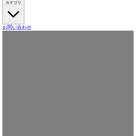
カテゴリ
Craft CMS
お問い合わせ
Movable Type
Drupal
WordPress
その他の CMS
Web
開発
ツール・サービス
本・雑誌
日記