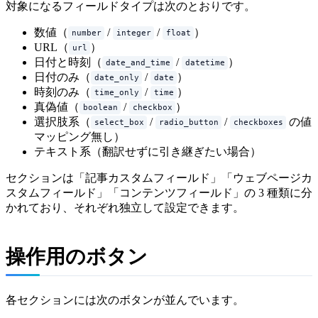
対象になるフィールドタイプは次のとおりです。
数値（
/
/
）
number
integer
float
URL（
）
url
日付と時刻（
/
）
date_and_time
datetime
日付のみ（
/
）
date_only
date
時刻のみ（
/
）
time_only
time
真偽値（
/
）
boolean
checkbox
選択肢系（
/
/
の値
select_box
radio_button
checkboxes
マッピング無し）
テキスト系（翻訳せずに引き継ぎたい場合）
セクションは「記事カスタムフィールド」「ウェブページカ
スタムフィールド」「コンテンツフィールド」の 3 種類に分
かれており、それぞれ独立して設定できます。
操作用のボタン
各セクションには次のボタンが並んでいます。