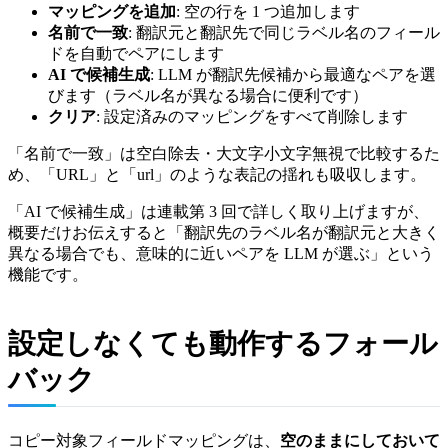
マッピングを追加
: 空の行を 1 つ追加します
名前で一致
: 翻訳元と翻訳先で同じラベル名のフィール
ドを自動でペアにします
AI で候補生成
: LLM が翻訳先候補から最適なペアを選
びます（ラベル名が異なる場合に便利です）
クリア
: 設定済みのマッピングをすべて削除します
「名前で一致」は空白除去・大文字小文字無視で比較するた
め、「URL」と「url」のような表記の揺れも吸収します。
「AI で候補生成」は連載第 3 回で詳しく取り上げますが、
概要だけお伝えすると「翻訳先のラベル名が翻訳元と大きく
異なる場合でも、意味的に近いペアを LLM が選ぶ」という
機能です。
設定しなくても動作するフォール
バック
コピー対象フィールドマッピングは、
空のままにしておいて