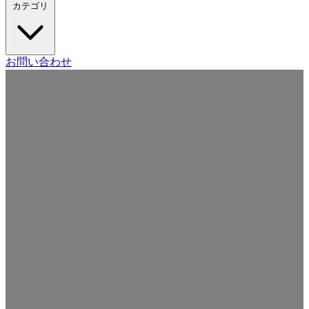
カテゴリ
Craft CMS
お問い合わせ
Movable Type
Drupal
WordPress
その他の CMS
Web
開発
ツール・サービス
本・雑誌
日記