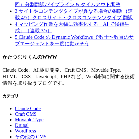
回）分割翻訳パイプライン & タイムアウト調整
3
サイトやコンテンツタイプが異なる場合の翻訳（連
載 4/5）クロスサイト・クロスコンテンツタイプ 翻訳
4
マッピング作業を大幅に効率化する「AI で候補生
成」（連載 3/5）
5
Claude Code の Dynamic Workflows で数十〜数百のサ
ブエージェントを一度に動かそう
かたつむりくんのWWW
Claude Code、AI 駆動開発、Craft CMS、Movable Type、
HTML、CSS、JavaScript、PHP など、Web制作に関する技術
情報を取り扱うブログです。
カテゴリ
Claude Code
Craft CMS
Movable Type
Drupal
WordPress
その他の CMS