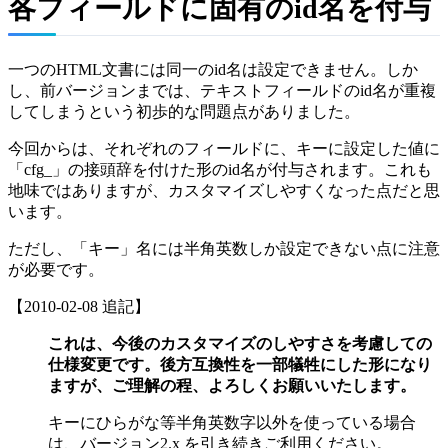
各フィールドに固有のid名を付与
一つのHTML文書には同一のid名は設定できません。しか
し、前バージョンまでは、テキストフィールドのid名が重複
してしまうという初歩的な問題点がありました。
今回からは、それぞれのフィールドに、キーに設定した値に
「cfg_」の接頭辞を付けた形のid名が付与されます。これも
地味ではありますが、カスタマイズしやすくなった点だと思
います。
ただし、「キー」名には半角英数しか設定できない点に注意
が必要です。
【2010-02-08 追記】
これは、今後のカスタマイズのしやすさを考慮しての
仕様変更です。後方互換性を一部犠牲にした形になり
ますが、ご理解の程、よろしくお願いいたします。
キーにひらがな等半角英数字以外を使っている場合
は、バージョン2.x を引き続きご利用ください。