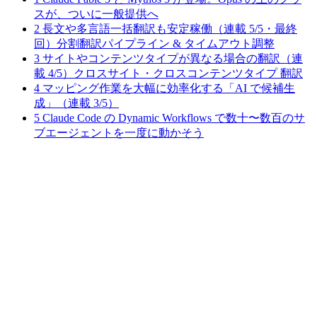
スが、ついに一般提供へ
2
長文や多言語一括翻訳も安定稼働（連載 5/5・最終
回）分割翻訳パイプライン & タイムアウト調整
3
サイトやコンテンツタイプが異なる場合の翻訳（連
載 4/5）クロスサイト・クロスコンテンツタイプ 翻訳
4
マッピング作業を大幅に効率化する「AI で候補生
成」（連載 3/5）
5
Claude Code の Dynamic Workflows で数十〜数百のサ
ブエージェントを一度に動かそう