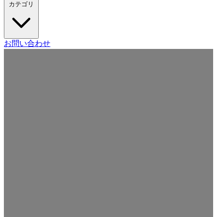
カテゴリ
Craft CMS
お問い合わせ
Movable Type
Drupal
WordPress
その他の CMS
Web
開発
ツール・サービス
本・雑誌
日記