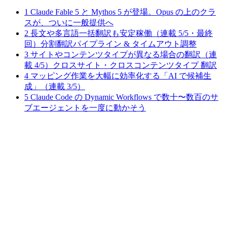
1
Claude Fable 5 と Mythos 5 が登場。Opus の上のクラ
スが、ついに一般提供へ
2
長文や多言語一括翻訳も安定稼働（連載 5/5・最終
回）分割翻訳パイプライン & タイムアウト調整
3
サイトやコンテンツタイプが異なる場合の翻訳（連
載 4/5）クロスサイト・クロスコンテンツタイプ 翻訳
4
マッピング作業を大幅に効率化する「AI で候補生
成」（連載 3/5）
5
Claude Code の Dynamic Workflows で数十〜数百のサ
ブエージェントを一度に動かそう