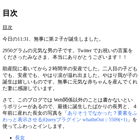
目次
目次
今日の11:31、無事に第２子が誕生しました。
2950グラムの元気な男の子です。Twitter でお祝いの言葉を
くださったみなさま、本当にありがとうございます！！
助産院に着いてから２時間半の安産でした。二人目の子ども
でも、安産でも、やはり涙が溢れ出ました。やはり我が子の
誕生は嬉しいものです。無事に元気な赤ちゃんを産んでくれ
た妻に感謝しています。
さて、このブログでは Web関係以外のことは書かないとい
うポリシーがあるので、最後に誕生したばかりの長男と、４
年前に産れた長女の写真を「
ありそうでなかった？要素をふ
わっと表示させるjQueryプラグイン whatInOut :: 5509(+1)
」を
使ってふわっとインします。
長女