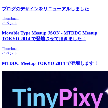
ブログのデザインをリニューアルしました
Thumbnail
イベント
Movable Type Meetup JSON - MTDDC Meetup
TOKYO 2014 で登壇させて頂きました！
Thumbnail
イベント
MTDDC Meetup TOKYO 2014 で登壇します！