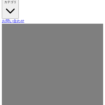
カテゴリ
Craft CMS
お問い合わせ
Movable Type
Drupal
WordPress
その他の CMS
Web
開発
ツール・サービス
本・雑誌
日記