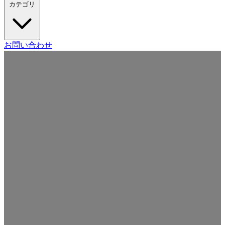
カテゴリ
Craft CMS
お問い合わせ
Movable Type
Drupal
WordPress
その他の CMS
Web
開発
ツール・サービス
本・雑誌
日記