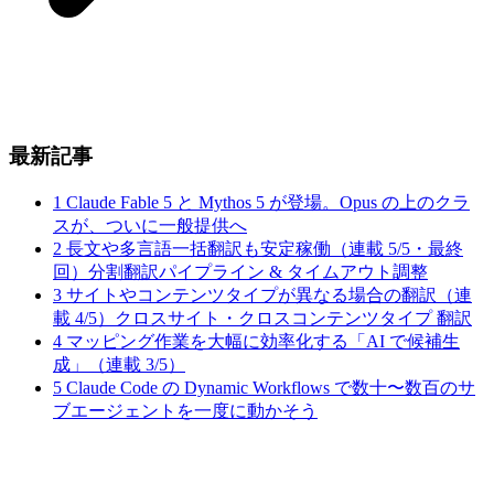
最新記事
1
Claude Fable 5 と Mythos 5 が登場。Opus の上のクラ
スが、ついに一般提供へ
2
長文や多言語一括翻訳も安定稼働（連載 5/5・最終
回）分割翻訳パイプライン & タイムアウト調整
3
サイトやコンテンツタイプが異なる場合の翻訳（連
載 4/5）クロスサイト・クロスコンテンツタイプ 翻訳
4
マッピング作業を大幅に効率化する「AI で候補生
成」（連載 3/5）
5
Claude Code の Dynamic Workflows で数十〜数百のサ
ブエージェントを一度に動かそう