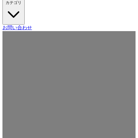
カテゴリ
Craft CMS
お問い合わせ
Movable Type
Drupal
WordPress
その他の CMS
Web
開発
ツール・サービス
本・雑誌
日記