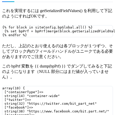
これを実現するには getSerializedFieldValues() を利用して下記
のようにすればOKです。
{% for block in siteConfig.bpGlobal.all() %}

 {% set bpPrf = bpPrf|merge(block.getSerializedFieldVal
{% endfor %}
ただし、上記のとおり使えるのは各ブロックが１つずつ、そ
してブロック内のフィールドハンドルがユニークである必要
がありますのでご注意ください。
この bpPrf 変数を {{ dump(bpPrf) }} でダンプしてみると下記
のようになります（NULL 部分にはまだ値が入っていませ
ん）。
array(10) {

 ["containerType"]=>

 string(14) "container-wide"

 ["twitter"]=>

 string(32) "https://twitter.com/bit_part_net"

 ["facebook"]=>

 string(38) "https://www.facebook.com/bit.part.net/"
