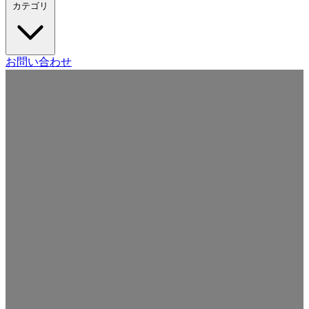
カテゴリ
Craft CMS
お問い合わせ
Movable Type
Drupal
WordPress
その他の CMS
Web
開発
ツール・サービス
本・雑誌
日記