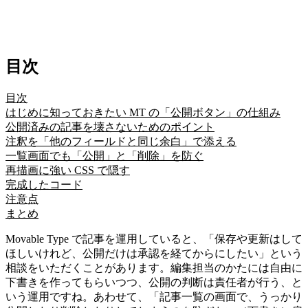
目次
目次
はじめに知っておきたい MT の「公開ボタン」の仕組み
公開済みの記事を壊さないためのポイント
注釈を「他のフィールドと同じ余白」で添える
一覧画面でも「公開」と「削除」を防ぐ
再描画に強い CSS で隠す
完成したコード
注意点
まとめ
Movable Type で記事を運用していると、「保存や更新はして
ほしいけれど、公開だけは承認を経てからにしたい」という
相談をいただくことがあります。編集担当のかたには自由に
下書きを作ってもらいつつ、公開の判断は責任者が行う、と
いう運用ですね。あわせて、「記事一覧の画面で、うっかり