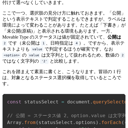
付けて選べなくしていきます。
ここで一つ、選択肢の見分け方に触れておきます。「公開」
という表示テキストで判定することもできますが、ラベルは
環境によって変わることがあります。たとえば「下書き」が
「未公開(原稿)」と表示される環境もあります。一方、
Movable Type のステータスは値が固定されていて、
公開は
です（未公開は
、日時指定は
）。ですから、表示テ
2
1
4
キストよりも
で判定するほうが確実です。なお
value
の
は文字列として扱われるため、数値の
<option>
value
2
ではなく文字列の
と比較します。
'2'
これを踏まえて素直に書くと、こうなります。冒頭の 1 行
は、対象となるステータス選択欄を取得しているところで
す。
const
 statusSelect 
=
 document
.
querySelecto
// 公開 = ステータス値 2。option.value は文字
Array
.
from
(
statusSelect
.
options
)
.
forEach
(
(