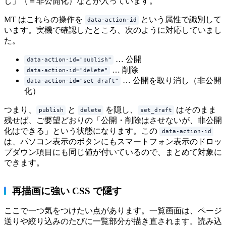
し」（＝非公開化）などが入っています。
MT はこれらの操作を
という属性で識別して
data-action-id
います。実機で確認したところ、次のように対応していまし
た。
… 公開
data-action-id="publish"
… 削除
data-action-id="delete"
… 公開を取り消し（非公開
data-action-id="set_draft"
化）
つまり、
と
を隠し、
はそのまま
publish
delete
set_draft
残せば、ご要望どおりの「公開・削除はさせないが、非公開
化はできる」という状態になります。この
data-action-id
は、パソコン表示のボタンにもスマートフォン表示のドロッ
プダウン項目にも同じ値が付いているので、まとめて対象に
できます。
再描画に強い CSS で隠す
ここで一つ気をつけたい点があります。一覧画面は、ページ
送りや絞り込みのたびに一覧部分が描き直されます。読み込