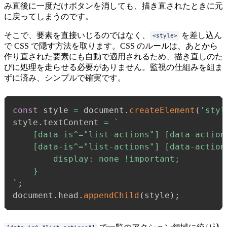
み直後に一度だけボタンを消しても、描き直されたときに元
に戻ってしまうのです。
そこで、要素を直接いじるのではなく、
を差し込ん
<style>
で CSS で隠す方法を取ります。CSS のルールは、あとから
作り直された要素にも自動で適用されるため、描き直しのた
びに処理を走らせる必要がありません。監視の仕組みを組ま
ずに済み、シンプルで確実です。
const
 style 
=
 document
.
createElement
(
'styl
style
.
textContent 
=
`
    [data-is^="list-actions"] [data-action-
    [data-is^="list-actions"] [data-action-
        display: none !important;

`
;
document
.
head
.
appendChild
(
style
)
;