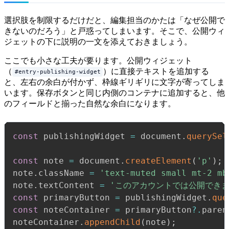
選択肢を制限するだけだと、編集担当のかたは「なぜ公開で
きないのだろう」と戸惑ってしまいます。そこで、公開ウィ
ジェットの下に説明の一文を添えておきましょう。
ここでも小さな工夫が要ります。公開ウィジェット
（
）に直接テキストを追加する
#entry-publishing-widget
と、左右の余白が付かず、枠線ギリギリに文字が寄ってしま
います。保存ボタンと同じ内側のコンテナに追加すると、他
のフィールドと揃った自然な余白になります。
const
 publishingWidget 
=
 document
.
querySel
const
 note 
=
 document
.
createElement
(
'p'
)
;
note
.
className 
=
'text-muted small mt-2 mb
note
.
textContent 
=
'このアカウントでは公開でき
const
 primaryButton 
=
 publishingWidget
.
que
const
 noteContainer 
=
 primaryButton
?.
paren
noteContainer
.
appendChild
(
note
)
;