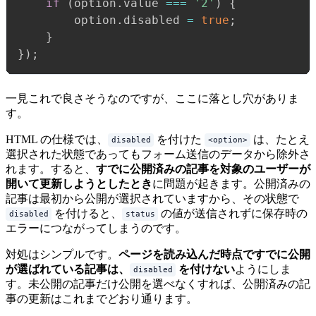
if
(
option
.
value 
===
'2'
)
{
        option
.
disabled 
=
true
;
}
}
)
;
一見これで良さそうなのですが、ここに落とし穴がありま
す。
HTML の仕様では、
を付けた
は、たとえ
disabled
<option>
選択された状態であってもフォーム送信のデータから除外さ
れます。すると、
すでに公開済みの記事を対象のユーザーが
開いて更新しようとしたとき
に問題が起きます。公開済みの
記事は最初から公開が選択されていますから、その状態で
を付けると、
の値が送信されずに保存時の
disabled
status
エラーにつながってしまうのです。
対処はシンプルです。
ページを読み込んだ時点ですでに公開
が選ばれている記事は、
を付けない
ようにしま
disabled
す。未公開の記事だけ公開を選べなくすれば、公開済みの記
事の更新はこれまでどおり通ります。