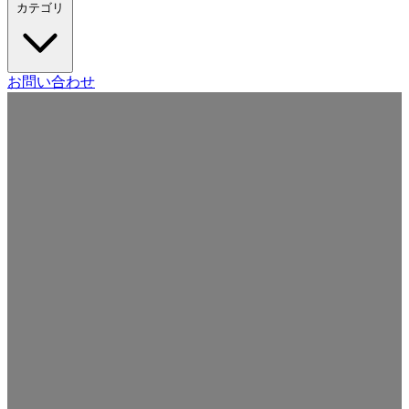
カテゴリ
Craft CMS
お問い合わせ
Movable Type
Drupal
WordPress
その他の CMS
Web
開発
ツール・サービス
本・雑誌
日記