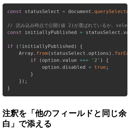
const
 statusSelect 
=
 document
.
querySelecto
// 読み込み時点で公開(値 2)が選ばれているか。selec
const
 initiallyPublished 
=
 statusSelect
.
va
if
(
!
initiallyPublished
)
{
    Array
.
from
(
statusSelect
.
options
)
.
forEa
if
(
option
.
value 
===
'2'
)
{
            option
.
disabled 
=
true
;
}
}
)
;
}
注釈を「他のフィールドと同じ余
白」で添える