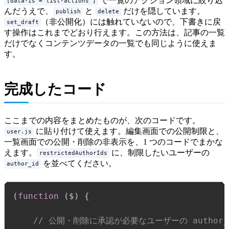
で一覧のアクション領域に絞り込
[data-is^="list-actions"]
んだうえで、
と
だけを隠しています。
publish
delete
（非公開化）には触れていないので、下書きに戻
set_draft
す操作はこれまでどおり行えます。この方法は、記事の一覧
だけでなくコンテンツデータの一覧でも同じように使えま
す。
完成したコード
ここまでの内容をまとめたものが、次のコードです。
に貼り付けて使えます。編集画面での公開制限と、
user.js
一覧画面での公開・削除の非表示を、1 つのコードでまかな
えます。
に、制限したいユーザーの
restrictedAuthorIds
を並べてください。
author_id
(
function
(
$
)
{
// 公開・削除に承認が必要なユーザーの author_