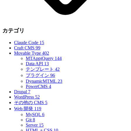
カテゴリ
Claude Code
15
Craft CMS
99
Movable Type
402
MTAppjQuery
144
Data API
13
テンプレート
42
プラグイン
96
DynamicMTML
23
PowerCMS
4
Drupal
7
WordPress
52
その他の CMS
5
Web 開発
119
MySQL
6
Git
8
Server
15
HTML + CSS
10