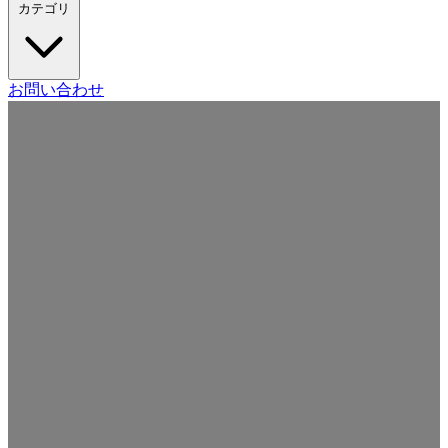
カテゴリ
Craft CMS
お問い合わせ
Movable Type
Drupal
WordPress
その他の CMS
Web
開発
ツール・サービス
本・雑誌
日記