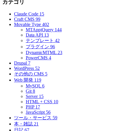
カテゴリ
Claude Code
15
Craft CMS
99
Movable Type
402
MTAppjQuery
144
Data API
13
テンプレート
42
プラグイン
96
DynamicMTML
23
PowerCMS
4
Drupal
7
WordPress
52
その他の CMS
5
Web 開発
119
MySQL
6
Git
8
Server
15
HTML + CSS
10
PHP
17
JavaScript
56
ツール・サービス
59
本・雑誌
21
日記
67