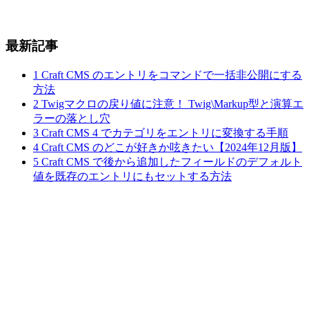
最新記事
1
Craft CMS のエントリをコマンドで一括非公開にする
方法
2
Twigマクロの戻り値に注意！ Twig\Markup型と演算エ
ラーの落とし穴
3
Craft CMS 4 でカテゴリをエントリに変換する手順
4
Craft CMS のどこが好きか呟きたい【2024年12月版】
5
Craft CMS で後から追加したフィールドのデフォルト
値を既存のエントリにもセットする方法