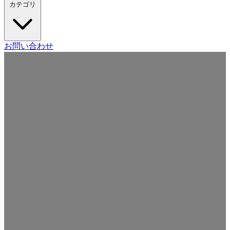
カテゴリ
Craft CMS
お問い合わせ
Movable Type
Drupal
WordPress
その他の CMS
Web
開発
ツール・サービス
本・雑誌
日記