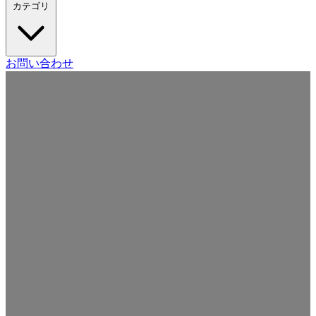
カテゴリ
Craft CMS
お問い合わせ
Movable Type
Drupal
WordPress
その他の CMS
Web
開発
ツール・サービス
本・雑誌
日記