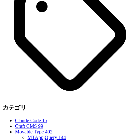
カテゴリ
Claude Code
15
Craft CMS
99
Movable Type
402
MTAppjQuery
144