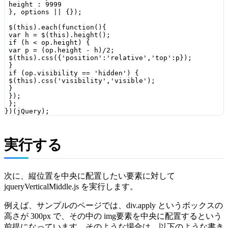
 height : 9999

 }, options || {});

 $(this).each(function(){

 var h = $(this).height();

 if (h < op.height) {

 var p = (op.height - h)/2;

 $(this).css({'position':'relative','top':p});

 }

 if (op.visibility == 'hidden') {

 $(this).css('visibility','visible');

 }

 });

 };

実行する
次に、縦位置を中央に配置したい要素に対して
jqueryVerticalMiddle.js を実行します。
例えば、サンプルのページでは、div.apply というボックスの
高さが 300px で、その中の img要素を中央に配置するという
前提になっています。そのような場合は、以下のような書き