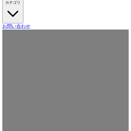
カテゴリ
Craft CMS
お問い合わせ
Movable Type
Drupal
WordPress
その他の CMS
Web
開発
ツール・サービス
本・雑誌
日記