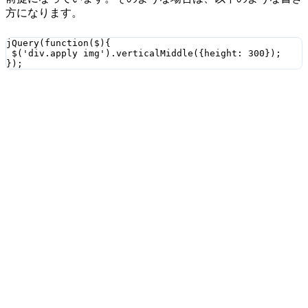
方になります。
jQuery(function($){

 $('div.apply img').verticalMiddle({height: 300});
