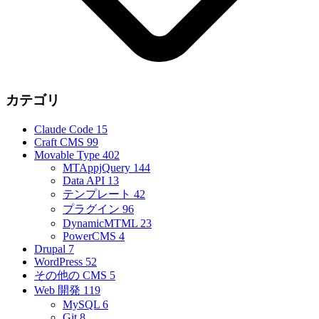
カテゴリ
Claude Code
15
Craft CMS
99
Movable Type
402
MTAppjQuery
144
Data API
13
テンプレート
42
プラグイン
96
DynamicMTML
23
PowerCMS
4
Drupal
7
WordPress
52
その他の CMS
5
Web 開発
119
MySQL
6
Git
8