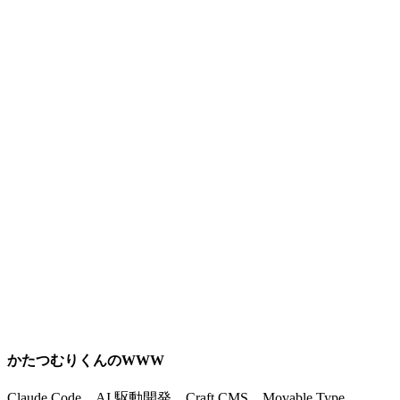
かたつむりくんのWWW
Claude Code、AI 駆動開発、Craft CMS、Movable Type、