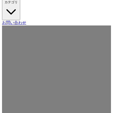
カテゴリ
Craft CMS
お問い合わせ
Movable Type
Drupal
WordPress
その他の CMS
Web
開発
ツール・サービス
本・雑誌
日記