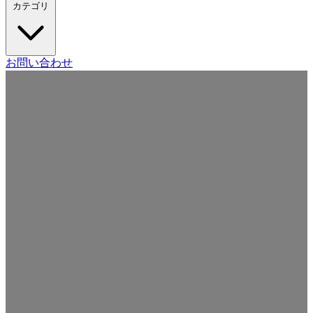
カテゴリ
Craft CMS
お問い合わせ
Movable Type
Drupal
WordPress
その他の CMS
Web
開発
ツール・サービス
本・雑誌
日記