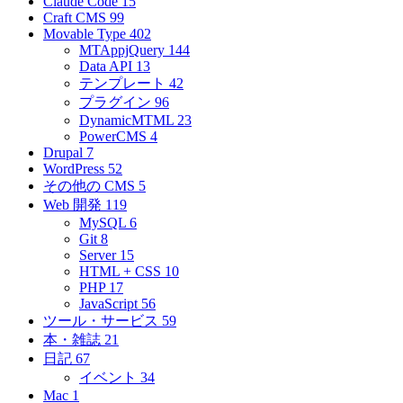
Claude Code
15
Craft CMS
99
Movable Type
402
MTAppjQuery
144
Data API
13
テンプレート
42
プラグイン
96
DynamicMTML
23
PowerCMS
4
Drupal
7
WordPress
52
その他の CMS
5
Web 開発
119
MySQL
6
Git
8
Server
15
HTML + CSS
10
PHP
17
JavaScript
56
ツール・サービス
59
本・雑誌
21
日記
67
イベント
34
Mac
1