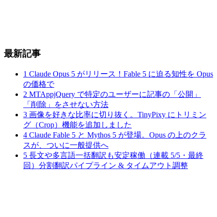
最新記事
1
Claude Opus 5 がリリース！Fable 5 に迫る知性を Opus
の価格で
2
MTAppjQuery で特定のユーザーに記事の「公開」
「削除」をさせない方法
3
画像を好きな比率に切り抜く。TinyPixy にトリミン
グ（Crop）機能を追加しました
4
Claude Fable 5 と Mythos 5 が登場。Opus の上のクラ
スが、ついに一般提供へ
5
長文や多言語一括翻訳も安定稼働（連載 5/5・最終
回）分割翻訳パイプライン & タイムアウト調整