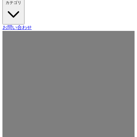
カテゴリ
Craft CMS
お問い合わせ
Movable Type
Drupal
WordPress
その他の CMS
Web
開発
ツール・サービス
本・雑誌
日記